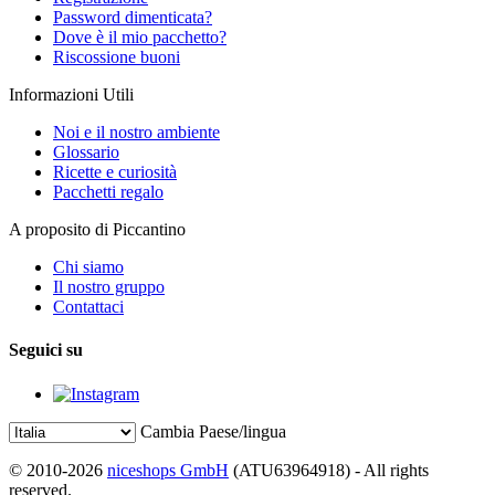
Password dimenticata?
Dove è il mio pacchetto?
Riscossione buoni
Informazioni Utili
Noi e il nostro ambiente
Glossario
Ricette e curiosità
Pacchetti regalo
A proposito di Piccantino
Chi siamo
Il nostro gruppo
Contattaci
Seguici su
Cambia Paese/lingua
© 2010-2026
niceshops GmbH
(ATU63964918) - All rights
reserved.