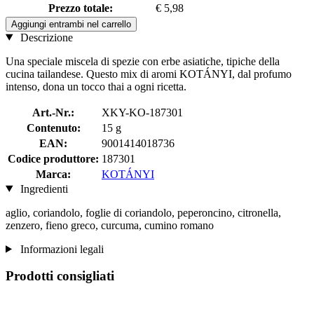
Prezzo totale:
€ 5,98
Aggiungi entrambi nel carrello
Descrizione
Una speciale miscela di spezie con erbe asiatiche, tipiche della
cucina tailandese. Questo mix di aromi KOTÁNYI, dal profumo
intenso, dona un tocco thai a ogni ricetta.
Art.-Nr.:
XKY-KO-187301
Contenuto:
15 g
EAN:
9001414018736
Codice produttore:
187301
Marca:
KOTÁNYI
Ingredienti
aglio, coriandolo, foglie di coriandolo, peperoncino, citronella,
zenzero, fieno greco, curcuma, cumino romano
Informazioni legali
Prodotti consigliati