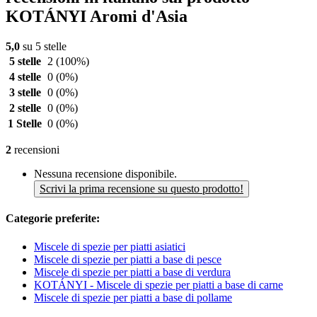
KOTÁNYI Aromi d'Asia
5,0
su 5 stelle
5 stelle
2
(100%)
4 stelle
0
(0%)
3 stelle
0
(0%)
2 stelle
0
(0%)
1 Stelle
0
(0%)
2
recensioni
Nessuna recensione disponibile.
Scrivi la prima recensione su questo prodotto!
Categorie preferite:
Miscele di spezie per piatti asiatici
Miscele di spezie per piatti a base di pesce
Miscele di spezie per piatti a base di verdura
KOTÁNYI - Miscele di spezie per piatti a base di carne
Miscele di spezie per piatti a base di pollame