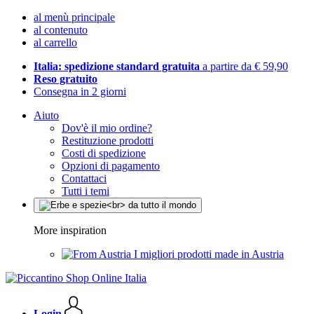
al menù principale
al contenuto
al carrello
Italia: spedizione standard gratuita
a partire da € 59,90
Reso gratuito
Consegna in 2 giorni
Aiuto
Dov'è il mio ordine?
Restituzione prodotti
Costi di spedizione
Opzioni di pagamento
Contattaci
Tutti i temi
More inspiration
I migliori prodotti made in Austria
Login