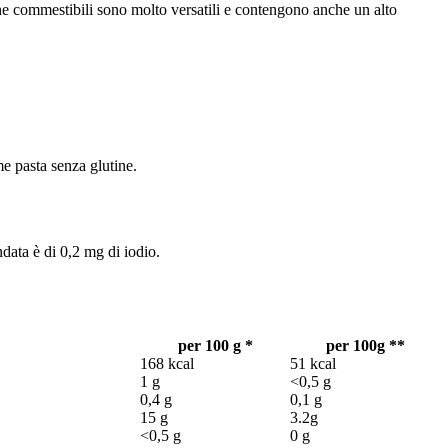
lghe commestibili sono molto versatili e contengono anche un alto
e pasta senza glutine.
ndata è di 0,2 mg di iodio.
per 100 g *
per 100g **
168 kcal
51 kcal
1 g
<0,5 g
0,4 g
0,1 g
15 g
3.2g
<0,5 g
0 g