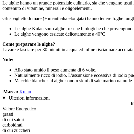
Le alghe hanno un grande potenziale culinario, sia che vengano usati ne
contenuto di vitamine, minerali e oligoelementi.
Gli spaghetti di mare (Himanthalia elongata) hanno tenere foglie lungh
Le alghe Kulau sono alghe fresche biologiche che provengono da
Le alghe vengono essicate delicatamente a 40°C
Come preparare le alghe?
Lavare e lasciare per 30 minuti in acqua ed infine risciaquare accura
Note:
Allo stato umido il peso aumenta di 6 volte.
Naturalmente ricco di iodio. L'assunzione eccessiva di iodio può 
Macchie bianche sul alghe sono residui di sale marino naturale
Marca:
Kulau
Ulteriori informazioni
I
Valore Energetico
grassi
di cui saturi
carboidrati
di cui zuccheri