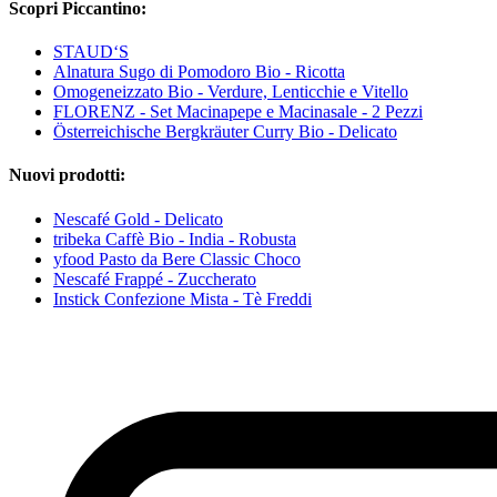
Scopri Piccantino:
STAUD‘S
Alnatura Sugo di Pomodoro Bio - Ricotta
Omogeneizzato Bio - Verdure, Lenticchie e Vitello
FLORENZ - Set Macinapepe e Macinasale - 2 Pezzi
Österreichische Bergkräuter Curry Bio - Delicato
Nuovi prodotti:
Nescafé Gold - Delicato
tribeka Caffè Bio - India - Robusta
yfood Pasto da Bere Classic Choco
Nescafé Frappé - Zuccherato
Instick Confezione Mista - Tè Freddi