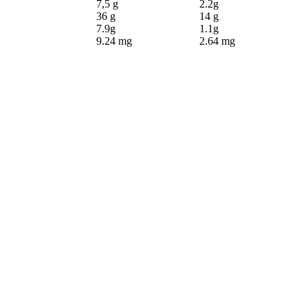
7,5 g
2.2g
36 g
14 g
7.9g
1.1g
9.24 mg
2.64 mg