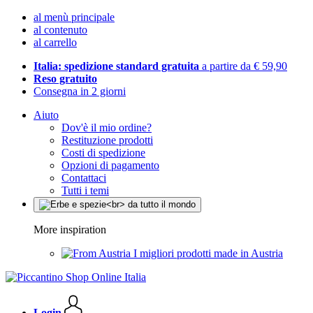
al menù principale
al contenuto
al carrello
Italia: spedizione standard gratuita
a partire da € 59,90
Reso gratuito
Consegna in 2 giorni
Aiuto
Dov'è il mio ordine?
Restituzione prodotti
Costi di spedizione
Opzioni di pagamento
Contattaci
Tutti i temi
More inspiration
I migliori prodotti made in Austria
Login