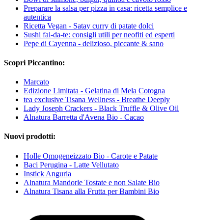
Preparare la salsa per pizza in casa: ricetta semplice e
autentica
Ricetta Vegan - Satay curry di patate dolci
Sushi fai-da-te: consigli utili per neofiti ed esperti
Pepe di Cayenna - delizioso, piccante & sano
Scopri Piccantino:
Marcato
Edizione Limitata - Gelatina di Mela Cotogna
tea exclusive Tisana Wellness - Breathe Deeply
Lady Joseph Crackers - Black Truffle & Olive Oil
Alnatura Barretta d'Avena Bio - Cacao
Nuovi prodotti:
Holle Omogeneizzato Bio - Carote e Patate
Baci Perugina - Latte Vellutato
Instick Anguria
Alnatura Mandorle Tostate e non Salate Bio
Alnatura Tisana alla Frutta per Bambini Bio