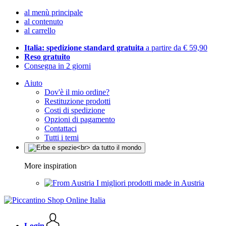
al menù principale
al contenuto
al carrello
Italia: spedizione standard gratuita
a partire da € 59,90
Reso gratuito
Consegna in 2 giorni
Aiuto
Dov'è il mio ordine?
Restituzione prodotti
Costi di spedizione
Opzioni di pagamento
Contattaci
Tutti i temi
More inspiration
I migliori prodotti made in Austria
Login