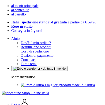
al menù principale
al contenuto
al carrello
Italia: spedizione standard gratuita
a partire da € 59,90
Reso gratuito
Consegna in 2 giorni
Aiuto
Dov'è il mio ordine?
Restituzione prodotti
Costi di spedizione
Opzioni di pagamento
Contattaci
Tutti i temi
More inspiration
I migliori prodotti made in Austria
Login