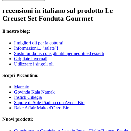
recensioni in italiano sul prodotto Le
Creuset Set Fonduta Gourmet
Il nostro blog:
I migliori oli per la cottura!
Informazioni... "salate"!
Sushi fai-da-te: consigli utili per neofiti ed esperti
Grigliate invernali
Utilizzare i singoli oli
Scopri Piccantino:
Marcato
Govinda Kala Namak
Instick Ciliegia
Sapore di Sole Piadina con Avena Bio
Bake Affair Malto d'Orzo Bio
Nuovi prodotti:
Cuociuova in Camicia in Acciaio Inox - Giallo/Bianco, Set da