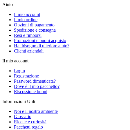
Aiuto
Il mio account
Il mio ordine
Opzioni di pagamento
Spedizione e consegna
Resi e rimborsi
Promozioni e buoni acquisto
Hai bisogno di ulteriore aiuto?
Clienti aziendali
Il mio account
Login
Registrazione
Password dimenticata?
Dove è il mio pacchetto?
Riscossione buoni
Informazioni Utili
Noi e il nostro ambiente
Glossario
Ricette e curiosità
Pacchetti regalo