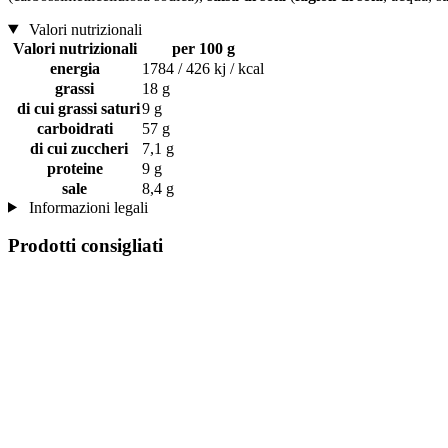
Valori nutrizionali
Valori nutrizionali
per 100 g
energia
1784 / 426 kj / kcal
grassi
18 g
di cui grassi saturi
9 g
carboidrati
57 g
di cui zuccheri
7,1 g
proteine
9 g
sale
8,4 g
Informazioni legali
Prodotti consigliati