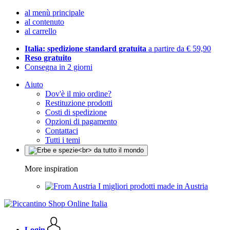
al menù principale
al contenuto
al carrello
Italia: spedizione standard gratuita
a partire da € 59,90
Reso gratuito
Consegna in 2 giorni
Aiuto
Dov'è il mio ordine?
Restituzione prodotti
Costi di spedizione
Opzioni di pagamento
Contattaci
Tutti i temi
More inspiration
I migliori prodotti made in Austria
Login