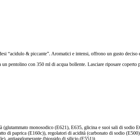
i “acidulo & piccante”. Aromatici e intensi, offrono un gusto deciso e 
 in un pentolino con 350 ml di acqua bollente. Lasciare riposare coperto 
dità (glutammato monosodico (E621), E635, glicina e suoi sali di sodio E6
tto di paprica (E160c)), regolatori di acidità (carbonato di sodio (E500)
ale), antiagglomerante (biossido di silicio (E551))