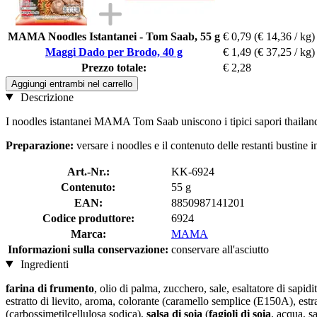
MAMA Noodles Istantanei - Tom Saab, 55 g
€ 0,79
(€ 14,36 / kg)
Maggi Dado per Brodo, 40 g
€ 1,49
(€ 37,25 / kg)
Prezzo totale:
€ 2,28
Aggiungi entrambi nel carrello
Descrizione
I noodles istantanei MAMA Tom Saab uniscono i tipici sapori thailandes
Preparazione:
versare i noodles e il contenuto delle restanti bustine
Art.-Nr.:
KK-6924
Contenuto:
55 g
EAN:
8850987141201
Codice produttore:
6924
Marca:
MAMA
Informazioni sulla conservazione:
conservare all'asciutto
Ingredienti
farina di frumento
, olio di palma, zucchero, sale, esaltatore di sapi
estratto di lievito, aroma, colorante (caramello semplice (E150A), estra
(carbossimetilcellulosa sodica),
salsa di soia
(
fagioli di soia
, acqua, s