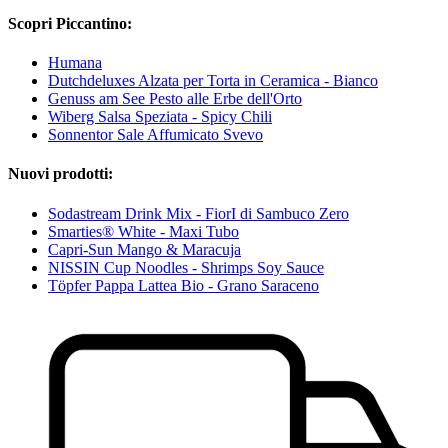
Scopri Piccantino:
Humana
Dutchdeluxes Alzata per Torta in Ceramica - Bianco
Genuss am See Pesto alle Erbe dell'Orto
Wiberg Salsa Speziata - Spicy Chili
Sonnentor Sale Affumicato Svevo
Nuovi prodotti:
Sodastream Drink Mix - FiorI di Sambuco Zero
Smarties® White - Maxi Tubo
Capri-Sun Mango & Maracuja
NISSIN Cup Noodles - Shrimps Soy Sauce
Töpfer Pappa Lattea Bio - Grano Saraceno