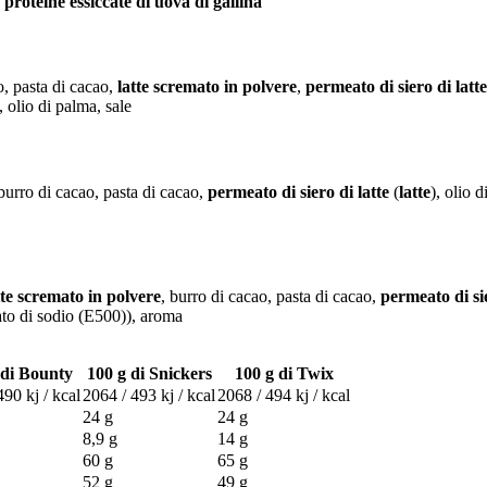
,
proteine ​​essiccate di uova di gallina
o, pasta di cacao,
latte scremato in polvere
,
permeato di siero di latte
, olio di palma, sale
 burro di cacao, pasta di cacao,
permeato di siero di latte
(
latte
), olio 
tte scremato in polvere
, burro di cacao, pasta di cacao,
permeato di sie
nato di sodio (E500)), aroma
 di Bounty
100 g di Snickers
100 g di Twix
490 kj / kcal
2064 / 493 kj / kcal
2068 / 494 kj / kcal
24 g
24 g
8,9 g
14 g
60 g
65 g
52 g
49 g