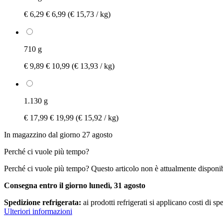
€ 6,29
€ 6,99
(€ 15,73 / kg)
710 g
€ 9,89
€ 10,99
(€ 13,93 / kg)
1.130 g
€ 17,99
€ 19,99
(€ 15,92 / kg)
In magazzino dal giorno 27 agosto
Perché ci vuole più tempo?
Perché ci vuole più tempo?
Questo articolo non è attualmente disponib
Consegna entro il giorno lunedì, 31 agosto
Spedizione refrigerata:
ai prodotti refrigerati si applicano costi di s
Ulteriori informazioni