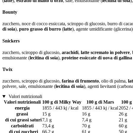
(
latte
),
estratto di malto d'orzo
, sale, emulsionante (
lecitina di soia
)
Bounty
zucchero, noce di cocco essiccata, sciroppo di glucosio, burro di caca
di soia
),
puro grasso di burro
(
latte
), agente umidificante (glicerina)
Snickers
zucchero, sciroppo di glucosio,
arachidi
,
latte scremato in polvere
,
emulsionante (
lecitina di soia
),
proteine ​​essiccate di uova di gallina
Twix
zucchero, sciroppo di glucosio,
farina di frumento
, olio di palma,
la
polvere, sale, emulsionante (
lecitina di soia
), agenti lievitanti (carbo
Valori nutrizionali
Valori nutrizionali
100 g di Milky Way
100 g di Mars
100 g
energia
1855 / 443 kj / kcal
1855 / 443 kj / kcal
2052 / 
grassi
15 g
16 g
26 g
di cui grassi saturi
7,1 g
7,4 g
21 g
carboidrati
73,4 g
70 g
60 g
di cui zuccheri
66,2 g
61 g
50 g