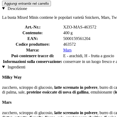
Aggiungi entrambi nel carrello
Descrizione
La busta Mixed Minis contiene le popolari varietà Snickers, Mars, Twi
Art.-Nr.:
XZO-MAS-463572
Contenuto:
400 g
EAN:
5000159561204
Codice produttore:
463572
Marca:
Mars
Può contenere tracce di:
E - arachidi, H - frutta a guscio
Informazioni sulla conservazione:
conservare in un luogo fresco e as
Ingredienti
Milky Way
zucchero, sciroppo di glucosio,
latte scremato in polvere
, burro di c
di palma, sale,
proteine ​​essiccate di uova di gallina
, emulsionante (
l
Mars
zucchero, sciroppo di glucosio,
latte scremato in polvere
, burro di c