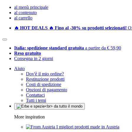
al menù principale
al contenuto
al carrello
🔥 HOT DEALS 🔥 Fino al -30% su prodotti selezionati!
Of
Italia: spedizione standard gratuita
a partire da € 59,90
Reso gratuito
Consegna in 2 giorni
Aiuto
Dov'è il mio ordine?
Restituzione prodotti
Costi di spedizione
Opzioni di pagamento
Contattaci
Tutti i temi
More inspiration
I migliori prodotti made in Austria