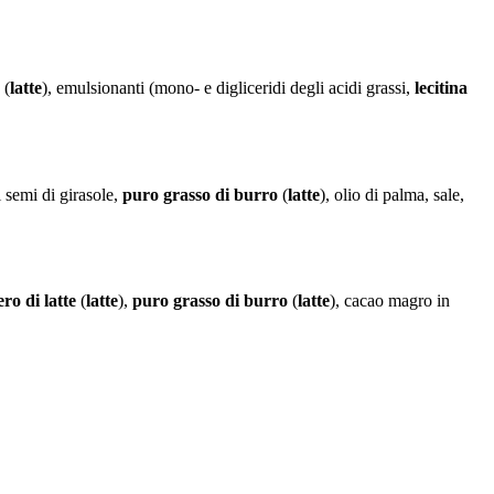
(
latte
), emulsionanti (mono- e digliceridi degli acidi grassi,
lecitina
di semi di girasole,
puro grasso di burro
(
latte
), olio di palma, sale,
ro di latte
(
latte
),
puro grasso di burro
(
latte
), cacao magro in