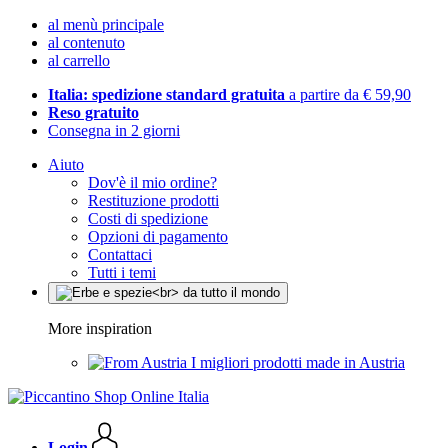
al menù principale
al contenuto
al carrello
Italia: spedizione standard gratuita
a partire da € 59,90
Reso gratuito
Consegna in 2 giorni
Aiuto
Dov'è il mio ordine?
Restituzione prodotti
Costi di spedizione
Opzioni di pagamento
Contattaci
Tutti i temi
More inspiration
I migliori prodotti made in Austria
Login