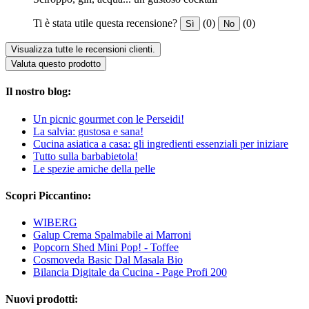
Ti è stata utile questa recensione?
(0)
(0)
Sì
No
Visualizza tutte le recensioni clienti.
Valuta questo prodotto
Il nostro blog:
Un picnic gourmet con le Perseidi!
La salvia: gustosa e sana!
Cucina asiatica a casa: gli ingredienti essenziali per iniziare
Tutto sulla barbabietola!
Le spezie amiche della pelle
Scopri Piccantino:
WIBERG
Galup Crema Spalmabile ai Marroni
Popcorn Shed Mini Pop! - Toffee
Cosmoveda Basic Dal Masala Bio
Bilancia Digitale da Cucina - Page Profi 200
Nuovi prodotti: