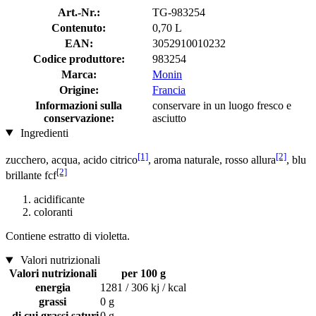
Art.-Nr.:
TG-983254
Contenuto:
0,70 L
EAN:
3052910010232
Codice produttore:
983254
Marca:
Monin
Origine:
Francia
Informazioni sulla
conservare in un luogo fresco e
conservazione:
asciutto
Ingredienti
[1]
[2]
zucchero, acqua, acido citrico
, aroma naturale, rosso allura
, blu
[2]
brillante fcf
acidificante
coloranti
Contiene estratto di violetta.
Valori nutrizionali
Valori nutrizionali
per 100 g
energia
1281 / 306 kj / kcal
grassi
0 g
di cui grassi saturi
0 g