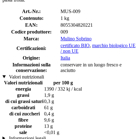
Art.-Nr.:
MUS-009
Contenuto:
1 kg
EAN:
8055304820221
Codice produttore:
009
Marca:
Mulino Sobrino
certificato BIO
,
marchio biologico UE
Certificazioni:
/ non UE
Origine:
Italia
Informazioni sulla
conservare in un luogo fresco e
conservazione:
asciutto
Valori nutrizionali
Valori nutrizionali
per 100 g
energia
1390 / 332 kj / kcal
grassi
1,9 g
di cui grassi saturi
0,3 g
carboidrati
61 g
di cui zuccheri
0,4 g
fibre
9,6 g
proteine
13 g
sale
<0,01 g
Informazioni legali