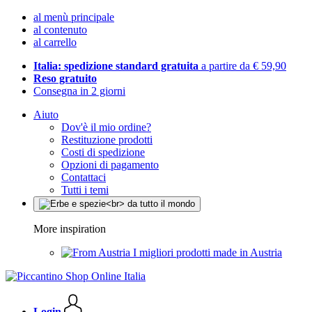
al menù principale
al contenuto
al carrello
Italia: spedizione standard gratuita
a partire da € 59,90
Reso gratuito
Consegna in 2 giorni
Aiuto
Dov'è il mio ordine?
Restituzione prodotti
Costi di spedizione
Opzioni di pagamento
Contattaci
Tutti i temi
More inspiration
I migliori prodotti made in Austria
Login