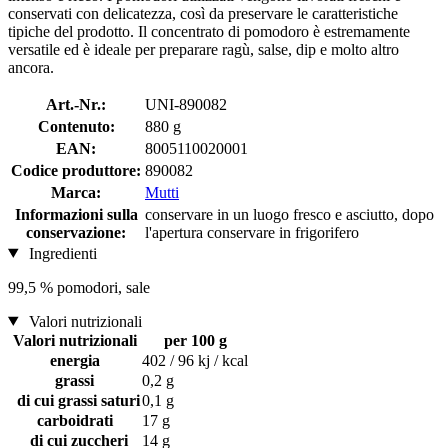
conservati con delicatezza, così da preservare le caratteristiche
tipiche del prodotto. Il concentrato di pomodoro è estremamente
versatile ed è ideale per preparare ragù, salse, dip e molto altro
ancora.
Art.-Nr.:
UNI-890082
Contenuto:
880 g
EAN:
8005110020001
Codice produttore:
890082
Marca:
Mutti
Informazioni sulla
conservare in un luogo fresco e asciutto, dopo
conservazione:
l'apertura conservare in frigorifero
Ingredienti
99,5 % pomodori, sale
Valori nutrizionali
Valori nutrizionali
per 100 g
energia
402 / 96 kj / kcal
grassi
0,2 g
di cui grassi saturi
0,1 g
carboidrati
17 g
di cui zuccheri
14 g