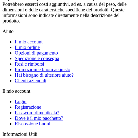
Potrebbero esserci costi aggiuntivi, ad es. a causa del peso, delle
dimensioni o delle caratterstiche specifiche dei prodotti. Queste
informazioni sono indicate direttamente nella descrizione del
prodotto.
Aiuto
Il mio account
Il mio ordine
Opzioni di pagamento
Spedizione e consegna
Resi e rimborsi
Promozioni e buoni acquisto
Hai bisogno di ulteriore aiuto?
Clienti aziendali
Il mio account
Login
Registrazione
Password dimenticata?
Dove è il mio pacchetto?
Riscossione buoni
Informazioni Utili