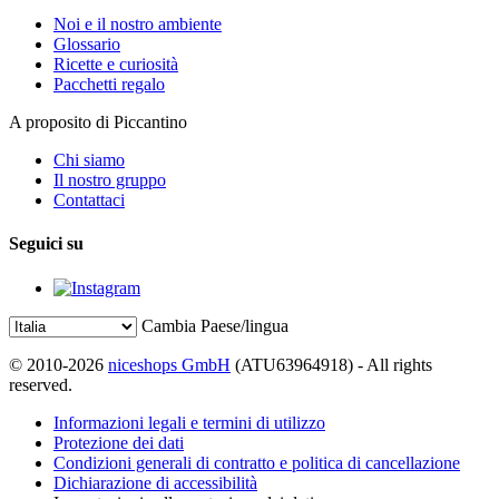
Noi e il nostro ambiente
Glossario
Ricette e curiosità
Pacchetti regalo
A proposito di Piccantino
Chi siamo
Il nostro gruppo
Contattaci
Seguici su
Cambia Paese/lingua
© 2010-2026
niceshops GmbH
(ATU63964918) - All rights
reserved.
Informazioni legali e termini di utilizzo
Protezione dei dati
Condizioni generali di contratto e politica di cancellazione
Dichiarazione di accessibilità