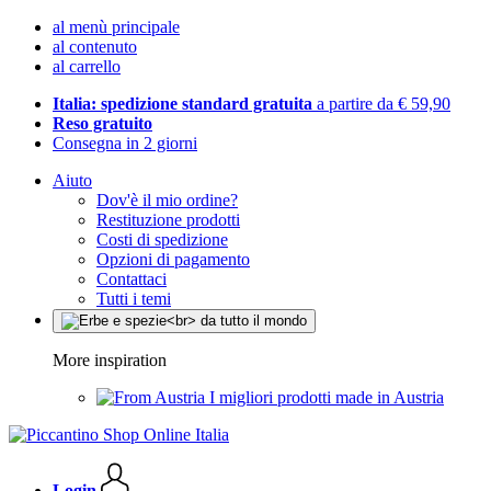
al menù principale
al contenuto
al carrello
Italia: spedizione standard gratuita
a partire da € 59,90
Reso gratuito
Consegna in 2 giorni
Aiuto
Dov'è il mio ordine?
Restituzione prodotti
Costi di spedizione
Opzioni di pagamento
Contattaci
Tutti i temi
More inspiration
I migliori prodotti made in Austria
Login