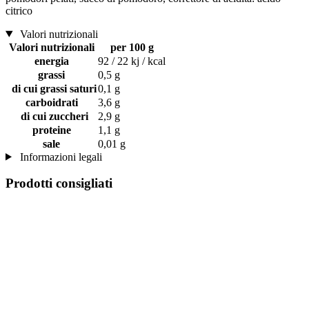
citrico
Valori nutrizionali
Valori nutrizionali
per 100 g
energia
92 / 22 kj / kcal
grassi
0,5 g
di cui grassi saturi
0,1 g
carboidrati
3,6 g
di cui zuccheri
2,9 g
proteine
1,1 g
sale
0,01 g
Informazioni legali
Prodotti consigliati