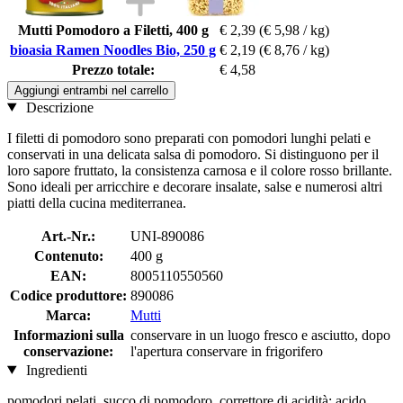
Mutti Pomodoro a Filetti, 400 g
€ 2,39
(€ 5,98 / kg)
bioasia Ramen Noodles Bio, 250 g
€ 2,19
(€ 8,76 / kg)
Prezzo totale:
€ 4,58
Aggiungi entrambi nel carrello
Descrizione
I filetti di pomodoro sono preparati con pomodori lunghi pelati e
conservati in una delicata salsa di pomodoro. Si distinguono per il
loro sapore fruttato, la consistenza carnosa e il colore rosso brillante.
Sono ideali per arricchire e decorare insalate, salse e numerosi altri
piatti della cucina mediterranea.
Art.-Nr.:
UNI-890086
Contenuto:
400 g
EAN:
8005110550560
Codice produttore:
890086
Marca:
Mutti
Informazioni sulla
conservare in un luogo fresco e asciutto, dopo
conservazione:
l'apertura conservare in frigorifero
Ingredienti
pomodori pelati, succo di pomodoro, correttore di acidità: acido