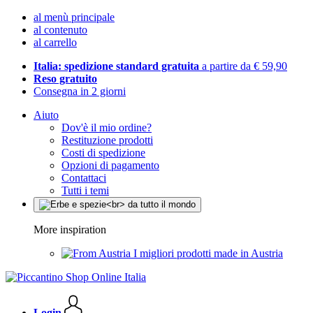
al menù principale
al contenuto
al carrello
Italia: spedizione standard gratuita
a partire da € 59,90
Reso gratuito
Consegna in 2 giorni
Aiuto
Dov'è il mio ordine?
Restituzione prodotti
Costi di spedizione
Opzioni di pagamento
Contattaci
Tutti i temi
More inspiration
I migliori prodotti made in Austria
Login