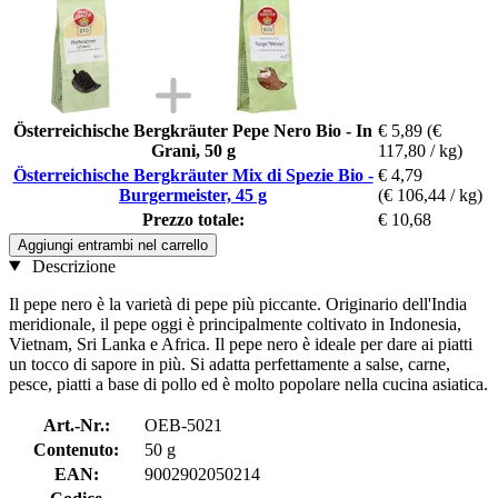
Österreichische Bergkräuter Pepe Nero Bio - In
€ 5,89
(€
Grani, 50 g
117,80 / kg)
Österreichische Bergkräuter Mix di Spezie Bio -
€ 4,79
Burgermeister, 45 g
(€ 106,44 / kg)
Prezzo totale:
€ 10,68
Aggiungi entrambi nel carrello
Descrizione
Il pepe nero è la varietà di pepe più piccante. Originario dell'India
meridionale, il pepe oggi è principalmente coltivato in Indonesia,
Vietnam, Sri Lanka e Africa. Il pepe nero è ideale per dare ai piatti
un tocco di sapore in più. Si adatta perfettamente a salse, carne,
pesce, piatti a base di pollo ed è molto popolare nella cucina asiatica.
Art.-Nr.:
OEB-5021
Contenuto:
50 g
EAN:
9002902050214