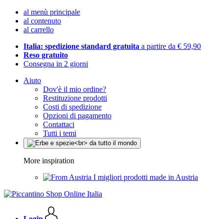
al menù principale
al contenuto
al carrello
Italia: spedizione standard gratuita
a partire da € 59,90
Reso gratuito
Consegna in 2 giorni
Aiuto
Dov'è il mio ordine?
Restituzione prodotti
Costi di spedizione
Opzioni di pagamento
Contattaci
Tutti i temi
More inspiration
I migliori prodotti made in Austria
Login