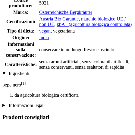
Codice
5021
produttore:
Marca:
Österreichische Bergkräuter
Austria Bio Garantie
,
marchio biologico UE /
Certificazioni:
non UE
,
kbA - (agricoltura biologica controllata)
Tipo di dieta:
vegan
, vegetariana
Origine:
India
Informazioni
sulla
conservare in un luogo fresco e asciutto
conservazione:
senza aromi artificiali, senza coloranti artificiali,
Caratteristiche:
senza conservanti, senza esaltatori di sapidità
Ingredienti
[1]
pepe nero
da agricoltura biologica certificata
Informazioni legali
Prodotti consigliati