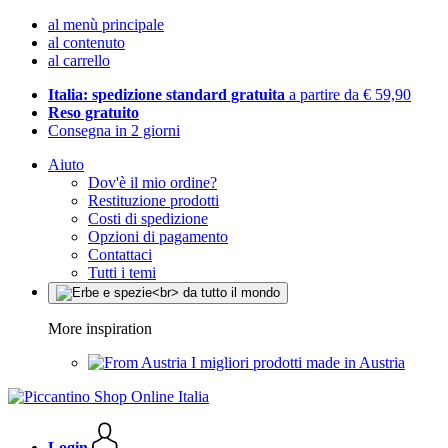
al menù principale
al contenuto
al carrello
Italia: spedizione standard gratuita
a partire da € 59,90
Reso gratuito
Consegna in 2 giorni
Aiuto
Dov'è il mio ordine?
Restituzione prodotti
Costi di spedizione
Opzioni di pagamento
Contattaci
Tutti i temi
More inspiration
I migliori prodotti made in Austria
Login