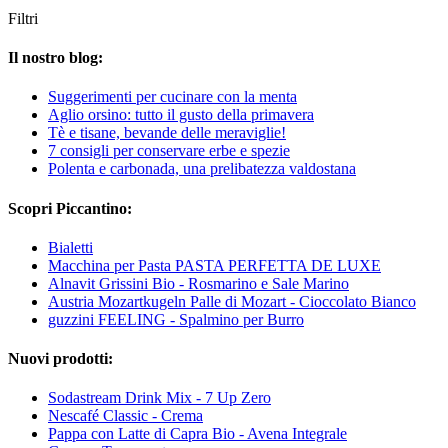
Filtri
Il nostro blog:
Suggerimenti per cucinare con la menta
Aglio orsino: tutto il gusto della primavera
Tè e tisane, bevande delle meraviglie!
7 consigli per conservare erbe e spezie
Polenta e carbonada, una prelibatezza valdostana
Scopri Piccantino:
Bialetti
Macchina per Pasta PASTA PERFETTA DE LUXE
Alnavit Grissini Bio - Rosmarino e Sale Marino
Austria Mozartkugeln Palle di Mozart - Cioccolato Bianco
guzzini FEELING - Spalmino per Burro
Nuovi prodotti:
Sodastream Drink Mix - 7 Up Zero
Nescafé Classic - Crema
Pappa con Latte di Capra Bio - Avena Integrale