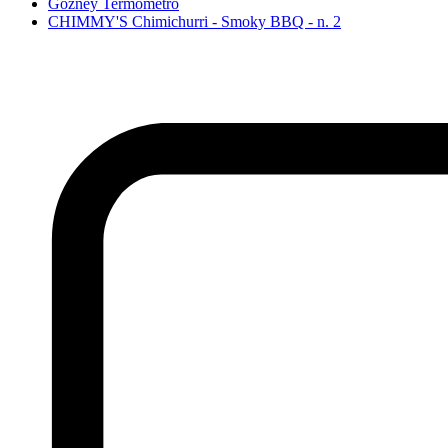
Gozney Termometro
CHIMMY'S Chimichurri - Smoky BBQ - n. 2