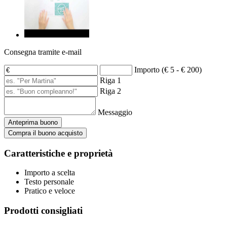
Consegna tramite e-mail
Importo (€ 5 - € 200)
Riga 1
Riga 2
Messaggio
Anteprima buono
Compra il buono acquisto
Caratteristiche e proprietà
Importo a scelta
Testo personale
Pratico e veloce
Prodotti consigliati