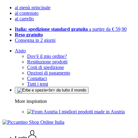
al menù principale
al contenuto
al carrello
Italia: spedizione standard gratuita
a partire da € 59,90
Reso gratuito
Consegna in 2 giorni
Aiuto
Dov'è il mio ordine?
Restituzione prodotti
Costi di spedizione
Opzioni di pagamento
Contattaci
Tutti i temi
More inspiration
I migliori prodotti made in Austria
Login