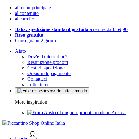
al menù principale
al contenuto
al carrello
Italia: spedizione standard gratuita
a partire da € 59,90
Reso gratuito
Consegna in 2 giorni
Aiuto
Dov'è il mio ordine?
Restituzione prodotti
Costi di spedizione
Opzioni di pagamento
Contattaci
Tutti i temi
More inspiration
I migliori prodotti made in Austria
Login