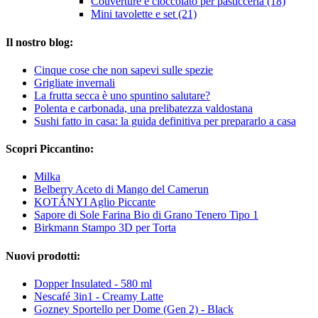
Couverture e cioccolato per pasticceria (18)
Mini tavolette e set (21)
Il nostro blog:
Cinque cose che non sapevi sulle spezie
Grigliate invernali
La frutta secca è uno spuntino salutare?
Polenta e carbonada, una prelibatezza valdostana
Sushi fatto in casa: la guida definitiva per prepararlo a casa
Scopri Piccantino:
Milka
Belberry Aceto di Mango del Camerun
KOTÁNYI Aglio Piccante
Sapore di Sole Farina Bio di Grano Tenero Tipo 1
Birkmann Stampo 3D per Torta
Nuovi prodotti:
Dopper Insulated - 580 ml
Nescafé 3in1 - Creamy Latte
Gozney Sportello per Dome (Gen 2) - Black