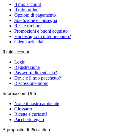
Il mio account
Il mio ordine
Opzioni di pagamento
Spedizione e consegna
Resi e rimborsi
Promozioni e buoni acquisto
Hai bisogno di ulteriore aiuto?
Clienti aziendali
Il mio account
Login
Registrazione
Password dimenticata?
Dove è il mio pacchetto?
Riscossione buoni
Informazioni Utili
Noi e il nostro ambiente
Glossario
Ricette e curiosità
Pacchetti regalo
A proposito di Piccantino