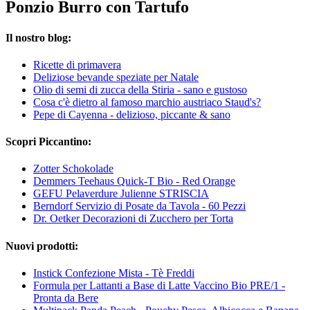
Ponzio Burro con Tartufo
Il nostro blog:
Ricette di primavera
Deliziose bevande speziate per Natale
Olio di semi di zucca della Stiria - sano e gustoso
Cosa c'è dietro al famoso marchio austriaco Staud's?
Pepe di Cayenna - delizioso, piccante & sano
Scopri Piccantino:
Zotter Schokolade
Demmers Teehaus Quick-T Bio - Red Orange
GEFU Pelaverdure Julienne STRISCIA
Berndorf Servizio di Posate da Tavola - 60 Pezzi
Dr. Oetker Decorazioni di Zucchero per Torta
Nuovi prodotti:
Instick Confezione Mista - Tè Freddi
Formula per Lattanti a Base di Latte Vaccino Bio PRE/1 -
Pronta da Bere