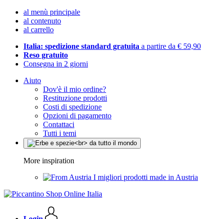
al menù principale
al contenuto
al carrello
Italia: spedizione standard gratuita
a partire da € 59,90
Reso gratuito
Consegna in 2 giorni
Aiuto
Dov'è il mio ordine?
Restituzione prodotti
Costi di spedizione
Opzioni di pagamento
Contattaci
Tutti i temi
More inspiration
I migliori prodotti made in Austria
Login