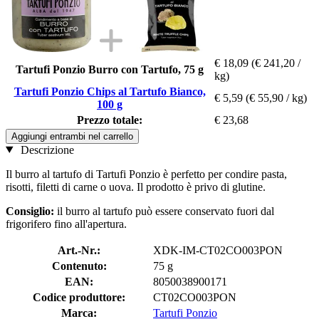
€ 18,09
(€ 241,20 /
Tartufi Ponzio Burro con Tartufo, 75 g
kg)
Tartufi Ponzio Chips al Tartufo Bianco,
€ 5,59
(€ 55,90 / kg)
100 g
Prezzo totale:
€ 23,68
Aggiungi entrambi nel carrello
Descrizione
Il burro al tartufo di Tartufi Ponzio è perfetto per condire pasta,
risotti, filetti di carne o uova. Il prodotto è privo di glutine.
Consiglio:
il burro al tartufo può essere conservato fuori dal
frigorifero fino all'apertura.
Art.-Nr.:
XDK-IM-CT02CO003PON
Contenuto:
75 g
EAN:
8050038900171
Codice produttore:
CT02CO003PON
Marca:
Tartufi Ponzio