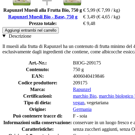
Rapunzel Muesli alla Frutta Bio, 750 g
€ 5,99
(€ 7,99 / kg)
Rapunzel Muesli Bio - Base, 750 g
€ 3,49
(€ 4,65 / kg)
Prezzo totale:
€ 9,48
Aggiungi entrambi nel carrello
Descrizione
Il muesli alla frutta di Rapunzel ha un contenuto di frutta minimo del 
esclusivamente dagli ingredienti che contiene, come albicocche essiccat
Art.-Nr.:
BIOG-209175
Contenuto:
750 g
EAN:
4006040419846
Codice produttore:
209175
Marca:
Rapunzel
Certificazioni:
marchio Bio
,
marchio biologico
Tipo di dieta:
vegan
, vegetariana
Origine:
Germania
Può contenere tracce di:
F - soia
Informazioni sulla conservazione:
conservare in un luogo fresco e a
Caratteristiche:
senza zuccheri aggiunti, senza