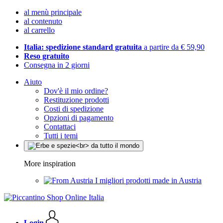
al menù principale
al contenuto
al carrello
Italia: spedizione standard gratuita
a partire da € 59,90
Reso gratuito
Consegna in 2 giorni
Aiuto
Dov'è il mio ordine?
Restituzione prodotti
Costi di spedizione
Opzioni di pagamento
Contattaci
Tutti i temi
More inspiration
I migliori prodotti made in Austria
Login