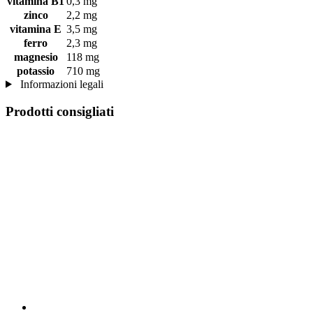
vitamina B1
0,3 mg
zinco
2,2 mg
vitamina E
3,5 mg
ferro
2,3 mg
magnesio
118 mg
potassio
710 mg
Informazioni legali
Prodotti consigliati