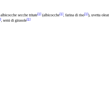
[1]
[1]
[1]
, albicocche secche tritate
(albicocche
, farina di riso
), uvetta olea
]
[1]
, semi di girasole