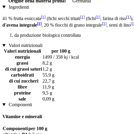
Origine della materia prima:
Germania
Ingredienti
[1]
[1]
[1]
[1]
41 % frutta essiccata
(fichi secchi tritati
(fichi
, farina di riso
)
[1]
[1]
[1
d'avena integrale
, 20 % fiocchi di grano integrale
, semi di lino
da produzione biologica controllata
Valori nutrizionali
Valori nutrizionali
per 100 g
energia
1499 / 358 kj / kcal
grassi
8,2 g
di cui grassi saturi
1,2 g
carboidrati
55,9 g
di cui zuccheri
22,7 g
fibre
11,9 g
proteine
9,5 g
sale
0,09 g
Componenti
Vitamine e minerali
Componenti
per 100 g