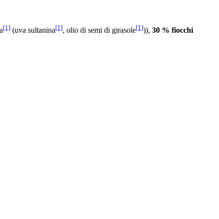
[1]
[1]
[1]
ta
(uva sultanina
, olio di semi di girasole
)),
30 % fiocchi