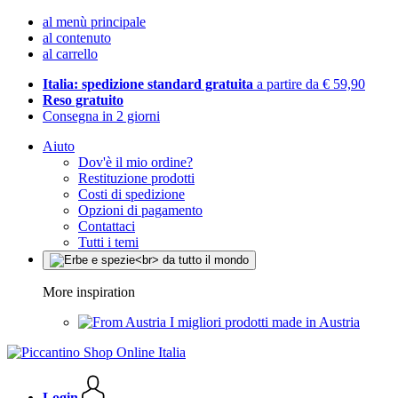
al menù principale
al contenuto
al carrello
Italia: spedizione standard gratuita
a partire da € 59,90
Reso gratuito
Consegna in 2 giorni
Aiuto
Dov'è il mio ordine?
Restituzione prodotti
Costi di spedizione
Opzioni di pagamento
Contattaci
Tutti i temi
More inspiration
I migliori prodotti made in Austria
Login