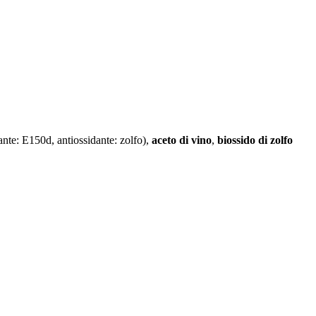
nte: E150d, antiossidante: zolfo),
aceto di vino
,
biossido di zolfo