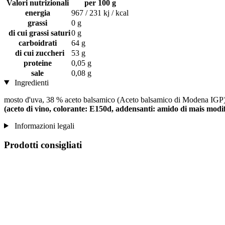
Valori nutrizionali
per 100 g
energia
967 / 231 kj / kcal
grassi
0 g
di cui grassi saturi
0 g
carboidrati
64 g
di cui zuccheri
53 g
proteine
0,05 g
sale
0,08 g
Ingredienti
mosto d'uva, 38 % aceto balsamico (Aceto balsamico di Modena IGP) 3
(aceto di vino, colorante: E150d, addensanti: amido di mais mod
Informazioni legali
Prodotti consigliati