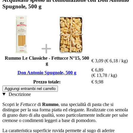
Spugnole, 500 g
Rummo Le Classiche - Fettucce N°15, 500
€ 3,09
(€ 6,18 / kg)
g
€ 6,89
Don Antonio Spugnole, 500 g
(€ 13,78 / kg)
Prezzo totale:
€ 9,98
Aggiungi entrambi nel carrello
Descrizione
Scopri le
Fettucce
di
Rummo
, una specialità di pasta che si
distingue per la sua forma piatta ed elegante. Realizzate con semola
di grano duro di alta qualità, sono particolarmente indicate per salse
cremose o condimenti leggeri a base di pomodoro.
La caratteristica superficie ruvida permette al sugo di aderire