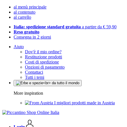
al menù principale
al contenuto
al carrello
Italia: spedizione standard gratuita
a partire da € 59,90
Reso gratuito
Consegna in 2 giorni
Aiuto
Dov'è il mio ordine?
Restituzione prodotti
Costi di spedizione
Opzioni di pagamento
Contattaci
Tutti i temi
More inspiration
I migliori prodotti made in Austria
Login