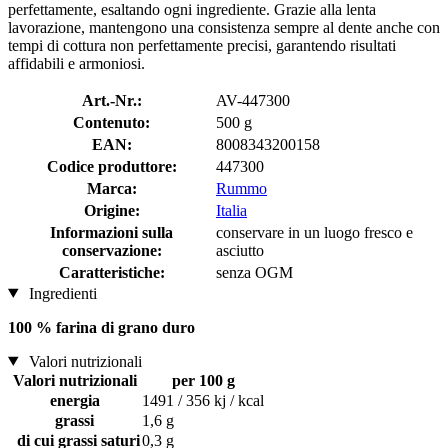
perfettamente, esaltando ogni ingrediente. Grazie alla lenta
lavorazione, mantengono una consistenza sempre al dente anche con
tempi di cottura non perfettamente precisi, garantendo risultati
affidabili e armoniosi.
Art.-Nr.:
AV-447300
Contenuto:
500 g
EAN:
8008343200158
Codice produttore:
447300
Marca:
Rummo
Origine:
Italia
Informazioni sulla
conservare in un luogo fresco e
conservazione:
asciutto
Caratteristiche:
senza OGM
Ingredienti
100 % farina di grano duro
Valori nutrizionali
Valori nutrizionali
per 100 g
energia
1491 / 356 kj / kcal
grassi
1,6 g
di cui grassi saturi
0,3 g