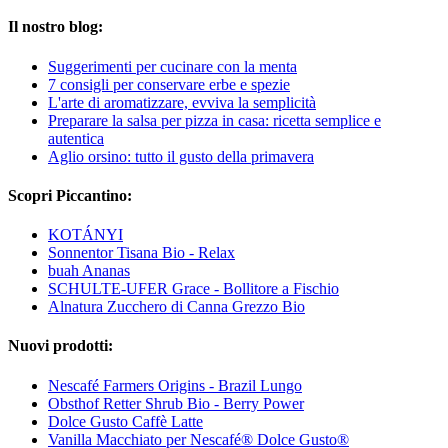
Il nostro blog:
Suggerimenti per cucinare con la menta
7 consigli per conservare erbe e spezie
L'arte di aromatizzare, evviva la semplicità
Preparare la salsa per pizza in casa: ricetta semplice e
autentica
Aglio orsino: tutto il gusto della primavera
Scopri Piccantino:
KOTÁNYI
Sonnentor Tisana Bio - Relax
buah Ananas
SCHULTE-UFER Grace - Bollitore a Fischio
Alnatura Zucchero di Canna Grezzo Bio
Nuovi prodotti:
Nescafé Farmers Origins - Brazil Lungo
Obsthof Retter Shrub Bio - Berry Power
Dolce Gusto Caffè Latte
Vanilla Macchiato per Nescafé® Dolce Gusto®