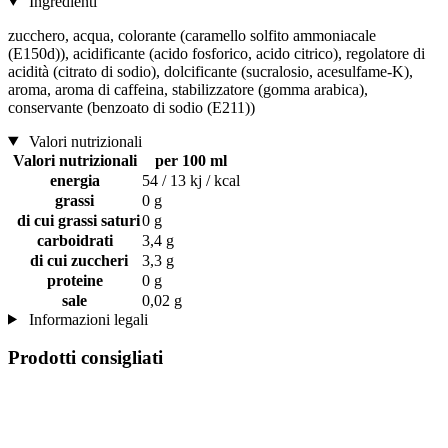
Ingredienti
zucchero, acqua, colorante (caramello solfito ammoniacale
(E150d)), acidificante (acido fosforico, acido citrico), regolatore di
acidità (citrato di sodio), dolcificante (sucralosio, acesulfame-K),
aroma, aroma di caffeina, stabilizzatore (gomma arabica),
conservante (benzoato di sodio (E211))
Valori nutrizionali
Valori nutrizionali
per 100 ml
energia
54 / 13 kj / kcal
grassi
0 g
di cui grassi saturi
0 g
carboidrati
3,4 g
di cui zuccheri
3,3 g
proteine
0 g
sale
0,02 g
Informazioni legali
Prodotti consigliati