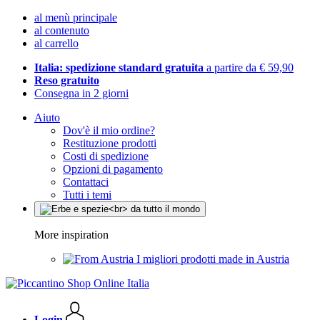
al menù principale
al contenuto
al carrello
Italia: spedizione standard gratuita
a partire da € 59,90
Reso gratuito
Consegna in 2 giorni
Aiuto
Dov'è il mio ordine?
Restituzione prodotti
Costi di spedizione
Opzioni di pagamento
Contattaci
Tutti i temi
More inspiration
I migliori prodotti made in Austria
Login