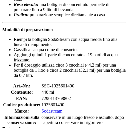
Resa elevata:
una bottiglia di concentrato permette di
preparare fino a 9 litri di bevanda.
Pratico:
preparazione semplice direttamente a casa.
Modalità di preparazione:
Riempi la bottiglia SodaStream con acqua fredda fino alla
linea di riempimento.
Gassifica l'acqua come di consueto.
Aggiungi quindi 1 parte di concentrato a 19 parti di acqua
frizzante.
Per il dosaggio utilizza circa 3 cucchiai (44,2 ml) per una
bottiglia da 1 litro e circa 2 cucchiai (32,1 ml) per una bottiglia
da 0,7 litri.
Art.-Nr.:
SSG-1925601490
Contenuto:
440 ml
EAN:
7290113768802
Codice produttore:
1925601490
Marca:
Sodastream
Informazioni sulla
conservare in un luogo fresco e asciutto, dopo
conservazione:
l'apertura conservare in frigorifero