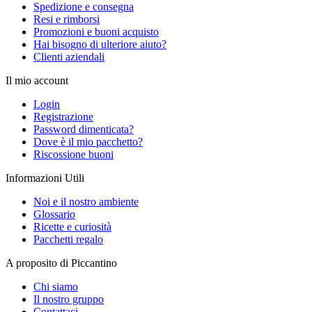
Spedizione e consegna
Resi e rimborsi
Promozioni e buoni acquisto
Hai bisogno di ulteriore aiuto?
Clienti aziendali
Il mio account
Login
Registrazione
Password dimenticata?
Dove è il mio pacchetto?
Riscossione buoni
Informazioni Utili
Noi e il nostro ambiente
Glossario
Ricette e curiosità
Pacchetti regalo
A proposito di Piccantino
Chi siamo
Il nostro gruppo
Contattaci