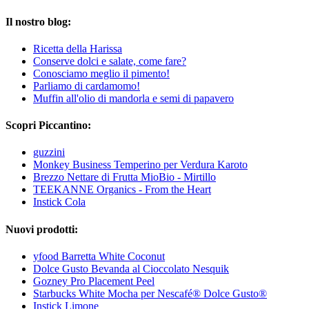
Il nostro blog:
Ricetta della Harissa
Conserve dolci e salate, come fare?
Conosciamo meglio il pimento!
Parliamo di cardamomo!
Muffin all'olio di mandorla e semi di papavero
Scopri Piccantino:
guzzini
Monkey Business Temperino per Verdura Karoto
Brezzo Nettare di Frutta MioBio - Mirtillo
TEEKANNE Organics - From the Heart
Instick Cola
Nuovi prodotti:
yfood Barretta White Coconut
Dolce Gusto Bevanda al Cioccolato Nesquik
Gozney Pro Placement Peel
Starbucks White Mocha per Nescafé® Dolce Gusto®
Instick Limone