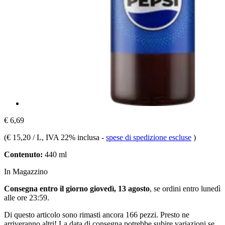
€ 6,69
(
€ 15,20 / L
, IVA 22% inclusa
-
spese di spedizione escluse
)
Contenuto:
440 ml
In Magazzino
Consegna entro il giorno giovedì, 13 agosto
, se ordini entro
lunedì
alle ore 23:59
.
Di questo articolo sono rimasti ancora 166 pezzi. Presto ne
arriveranno altri! La data di consegna potrebbe subire variazioni se