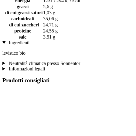
energia
1231 / 294 kj / kcal
grassi
5,6 g
di cui grassi saturi
1,03 g
carboidrati
35,06 g
di cui zuccheri
24,71 g
proteine
24,55 g
sale
3,51 g
Ingredienti
levistico bio
Neutralità climatica presso Sonnentor
Informazioni legali
Prodotti consigliati