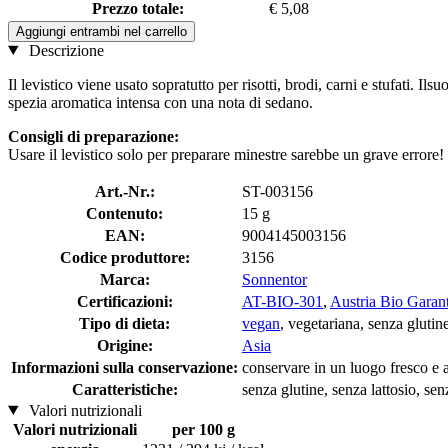
Prezzo totale:
€ 5,08
Aggiungi entrambi nel carrello
Descrizione
Il levistico viene usato sopratutto per risotti, brodi, carni e stufati. I
spezia aromatica intensa con una nota di sedano.
Consigli di preparazione:
Usare il levistico solo per preparare minestre sarebbe un grave errore!
Art.-Nr.:
ST-003156
Contenuto:
15 g
EAN:
9004145003156
Codice produttore:
3156
Marca:
Sonnentor
Certificazioni:
AT-BIO-301
,
Austria Bio Garant
Tipo di dieta:
vegan
, vegetariana, senza glutine
Origine:
Asia
Informazioni sulla conservazione:
conservare in un luogo fresco e a
Caratteristiche:
senza glutine, senza lattosio, senz
Valori nutrizionali
Valori nutrizionali
per 100 g