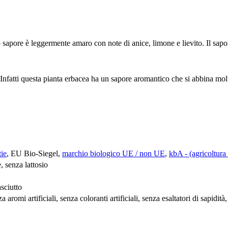
lsuo sapore è leggermente amaro con note di anice, limone e lievito. Il sap
 Infatti questa pianta erbacea ha un sapore aromantico che si abbina molt
ie
, EU Bio-Siegel,
marchio biologico UE / non UE
,
kbA - (agricoltura 
, senza lattosio
sciutto
a aromi artificiali, senza coloranti artificiali, senza esaltatori di sapidit