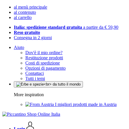
al menù principale
al contenuto
al carrello
Italia: spedizione standard gratuita
a partire da € 59,90
Reso gratuito
Consegna in 2 giorni
Aiuto
Dov'è il mio ordine?
Restituzione prodotti
Costi di spedizione
Opzioni di pagamento
Contattaci
Tutti i temi
More inspiration
I migliori prodotti made in Austria
Login