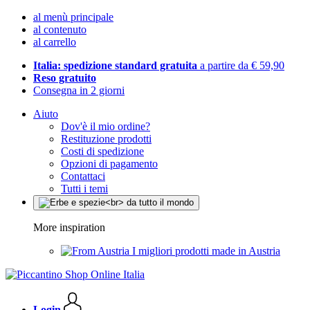
al menù principale
al contenuto
al carrello
Italia: spedizione standard gratuita
a partire da € 59,90
Reso gratuito
Consegna in 2 giorni
Aiuto
Dov'è il mio ordine?
Restituzione prodotti
Costi di spedizione
Opzioni di pagamento
Contattaci
Tutti i temi
More inspiration
I migliori prodotti made in Austria
Login