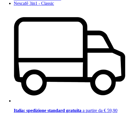
Nescafé 3in1 - Classic
Italia: spedizione standard gratuita
a partire da € 59,90