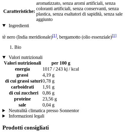
aromatizzato, senza aromi artificiali, senza
coloranti artificiali, senza conservanti, senza
Caratteristiche:
plastica, senza esaltatori di sapidità, senza sale
aggiunto
Ingredienti
[1]
[1]
tè nero (India meridionale)
, bergamotto (olio essenziale)
Bio
Valori nutrizionali
Valori nutrizionali
per 100 g
energia
1017 / 243 kj / kcal
grassi
4,19 g
di cui grassi saturi
0,78 g
carboidrati
1,91 g
di cui zuccheri
0,86 g
proteine
23,56 g
sale
0,04 g
Neutralità climatica presso Sonnentor
Informazioni legali
Prodotti consigliati