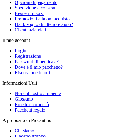
Opzioni di pagamento
Spedizione e consegna
Resi e rimborsi
Promozioni e buoni acquisto
Hai bisogno di ulteriore aiuto?
Clienti aziendali
Il mio account
Login
Registrazione
Password dimenticata?
Dove è il mio pacchetto?
Riscossione buoni
Informazioni Utili
Noi e il nostro ambiente
Glossario
Ricette e curiosità
Pacchetti regalo
A proposito di Piccantino
Chi siamo
Il nostro gruppo