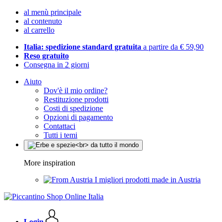
al menù principale
al contenuto
al carrello
Italia: spedizione standard gratuita
a partire da € 59,90
Reso gratuito
Consegna in 2 giorni
Aiuto
Dov'è il mio ordine?
Restituzione prodotti
Costi di spedizione
Opzioni di pagamento
Contattaci
Tutti i temi
More inspiration
I migliori prodotti made in Austria
Login