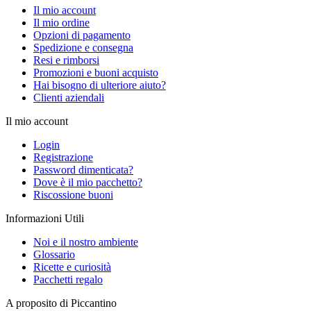
Il mio account
Il mio ordine
Opzioni di pagamento
Spedizione e consegna
Resi e rimborsi
Promozioni e buoni acquisto
Hai bisogno di ulteriore aiuto?
Clienti aziendali
Il mio account
Login
Registrazione
Password dimenticata?
Dove è il mio pacchetto?
Riscossione buoni
Informazioni Utili
Noi e il nostro ambiente
Glossario
Ricette e curiosità
Pacchetti regalo
A proposito di Piccantino