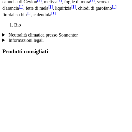
[1]
[1]
[1]
cannella di Ceylon
, melissa
, foglie di mora
, scorza
[1]
[1]
[1]
[1]
d'arancia
, fette di mela
, liquirizia
, chiodi di garofano
,
[1]
[1]
fiordaliso blu
, calendula
Bio
Neutralità climatica presso Sonnentor
Informazioni legali
Prodotti consigliati