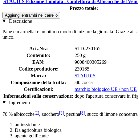
STAUD‘S Edizione Limitata - Confettura di Albicocche del Venu
Prezzo totale:
Aggiungi entrambi nel carrello
Descrizione
Pane e marmellata: un ottimo modo di iniziare la giornata! Grazie ai su
unico.
Art.-Nr.:
STD-230165
Contenuto:
250 g
EAN:
9008400305269
Codice produttore:
230165
Marca:
STAUD‘S
Composizione della frutta:
albicocca
Certificazioni:
marchio biologico UE / non UE
Informazioni sulla conservazione:
dopo l'apertura conservare in fri
Ingredienti
[2]
[2]
[3]
70 % albicocche
, zucchero
, pectina
, succo di limone concentra
antiossidante
Da agricoltura biologica
agente gelificante