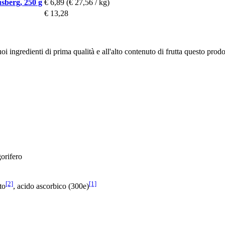
sberg, 250 g
€ 6,89
(€ 27,56 / kg)
€ 13,28
oi ingredienti di prima qualità e all'alto contenuto di frutta questo prod
gorifero
[2]
[1]
to
, acido ascorbico (300e)