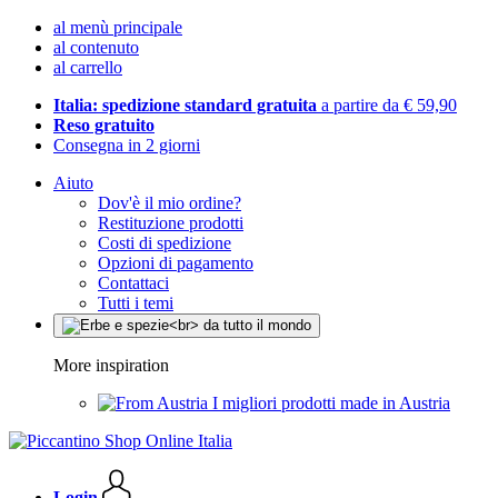
al menù principale
al contenuto
al carrello
Italia: spedizione standard gratuita
a partire da € 59,90
Reso gratuito
Consegna in 2 giorni
Aiuto
Dov'è il mio ordine?
Restituzione prodotti
Costi di spedizione
Opzioni di pagamento
Contattaci
Tutti i temi
More inspiration
I migliori prodotti made in Austria
Login