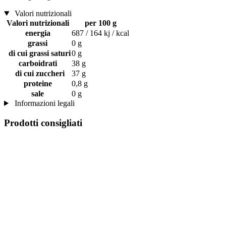
Valori nutrizionali
Valori nutrizionali
per 100 g
energia
687 / 164 kj / kcal
grassi
0 g
di cui grassi saturi
0 g
carboidrati
38 g
di cui zuccheri
37 g
proteine
0,8 g
sale
0 g
Informazioni legali
Prodotti consigliati