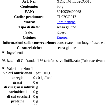
Art.-Nr.:
XDK-IM-TL02CO013
Contenuto:
90 g
EAN:
8010939409968
Codice produttore:
TL02CO013
Marca:
Tartuflanghe
Tipo di dieta:
senza glutine
Sale:
grosso
Origine:
Europa
Informazioni sulla conservazione:
conservare in un luogo fresco e a
Caratteristiche:
senza glutine
Ingredienti
98 % sale di Guérande, 1 % tartufo estivo liofilizzato (Tuber aestivum 
Valori nutrizionali
Valori nutrizionali
per 100 g
energia
0 / 0 kj / kcal
grassi
0 g
di cui grassi saturi
0 g
carboidrati
0 g
di cui zuccheri
0 g
proteine
0 g