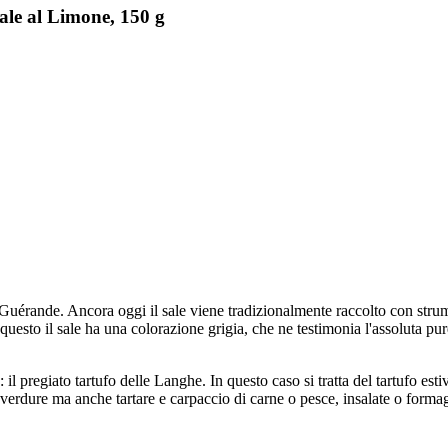
ale al Limone, 150 g
i Guérande. Ancora oggi il sale viene tradizionalmente raccolto con stru
esto il sale ha una colorazione grigia, che ne testimonia l'assoluta purez
: il pregiato tartufo delle Langhe. In questo caso si tratta del tartufo es
te, verdure ma anche tartare e carpaccio di carne o pesce, insalate o form