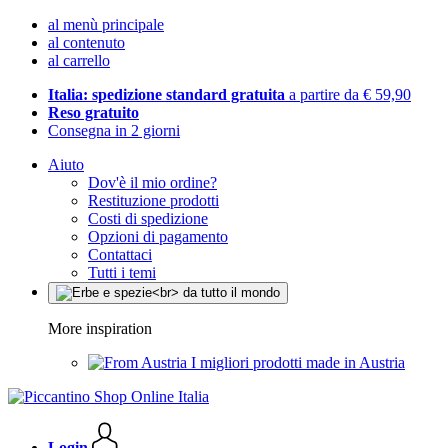
al menù principale
al contenuto
al carrello
Italia: spedizione standard gratuita
a partire da € 59,90
Reso gratuito
Consegna in 2 giorni
Aiuto
Dov'è il mio ordine?
Restituzione prodotti
Costi di spedizione
Opzioni di pagamento
Contattaci
Tutti i temi
More inspiration
I migliori prodotti made in Austria
Login