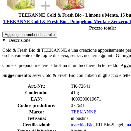
TEEKANNE Cold & Fresh Bio - Limone e Menta, 15 bust
TEEKANNE Cold & Fresh Bio - Pompelmo, Menta e Zenzero, 15 
Prezzo totale:
Aggiungi entrambi nel carrello
Descrizione
Cold & Fresh Bio di TEEKANNE è una creazione appositamente pensata 
esclusivamente dalle foglie di stevia, senza zuccheri aggiunti. Gli ingr
Come si prepara: mettere la bustina in un bicchiere da tè freddo. Aggiu
Suggerimento:
servi Cold & Fresh Bio con cubetti di ghiaccio e fette
Art.-Nr.:
TK-72641
Contenuto:
41 g
EAN:
4009300019671
Codice produttore:
072641
Marca:
TEEKANNE
Tè/tisana:
in bustina
Certificazioni:
marchio Bio
, EU Bio-Siegel,
ma