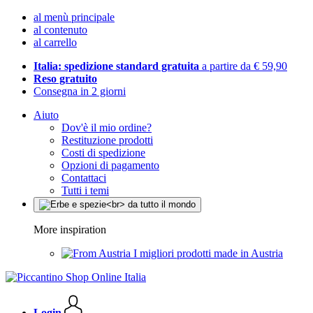
al menù principale
al contenuto
al carrello
Italia: spedizione standard gratuita
a partire da € 59,90
Reso gratuito
Consegna in 2 giorni
Aiuto
Dov'è il mio ordine?
Restituzione prodotti
Costi di spedizione
Opzioni di pagamento
Contattaci
Tutti i temi
More inspiration
I migliori prodotti made in Austria
Login