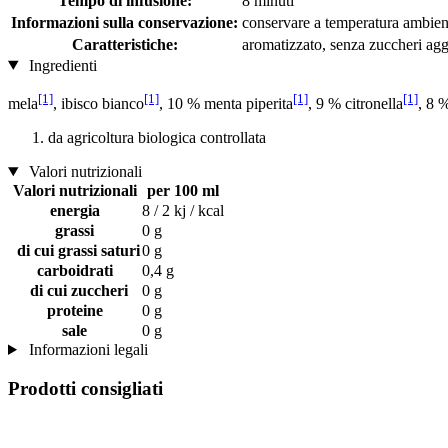
Tempo di infusione:
8 minuti
Informazioni sulla conservazione:
conservare a temperatura ambiente
Caratteristiche:
aromatizzato, senza zuccheri agg
Ingredienti
[1]
[1]
[1]
[1]
mela
, ibisco bianco
, 10 % menta piperita
, 9 % citronella
, 8 
da agricoltura biologica controllata
Valori nutrizionali
Valori nutrizionali
per 100 ml
energia
8 / 2 kj / kcal
grassi
0 g
di cui grassi saturi
0 g
carboidrati
0,4 g
di cui zuccheri
0 g
proteine
0 g
sale
0 g
Informazioni legali
Prodotti consigliati