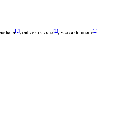
[1]
[1]
[1]
baudiana
, radice di cicoria
, scorza di limone