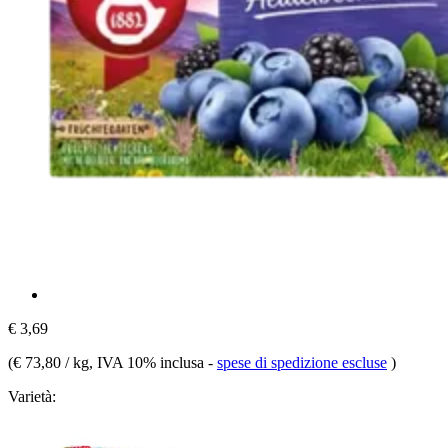
€ 3,69
(
€ 73,80 / kg
, IVA 10% inclusa
-
spese di spedizione escluse
)
Varietà: