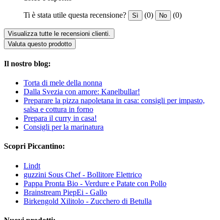
Ti è stata utile questa recensione?
(0)
(0)
Sì
No
Visualizza tutte le recensioni clienti.
Valuta questo prodotto
Il nostro blog:
Torta di mele della nonna
Dalla Svezia con amore: Kanelbullar!
Preparare la pizza napoletana in casa: consigli per impasto,
salsa e cottura in forno
Prepara il curry in casa!
Consigli per la marinatura
Scopri Piccantino:
Lindt
guzzini Sous Chef - Bollitore Elettrico
Pappa Pronta Bio - Verdure e Patate con Pollo
Brainstream PiepEi - Gallo
Birkengold Xilitolo - Zucchero di Betulla