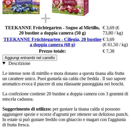
TEEKANNE Früchtegarten - Sogno al Mirtillo,
€ 3,69
(€
20 bustine a doppia camera (50 g)
73,80 / kg)
TEEKANNE Früchtegarten - Ciliegia, 20 bustine
€ 3,69
a doppia camera (60 g)
(€ 61,50 / kg)
Prezzo totale:
€ 7,38
Aggiungi entrambi nel carrello
Descrizione
Le intense note di mirtillo e mora donano a questa tisana alla frutta
un carattere unico. Puoi gustarla sia calda che fredda . Il suo sapore
aromatico evoca il piacere di una rilassante passeggiata nei boschi.
La confezione contiene 20 bustine a doppia camera con 3 grammi di
miscela cadauna.
Suggerimento di utilizzo:
per gustare la tisana calda si possono
aggiungere spezie e scorze d'agrumi per ottenere un delizioso punch.
In estate si può gustare freddo con ghiaccio e magari con l'aggiunta
di frutta fresca.