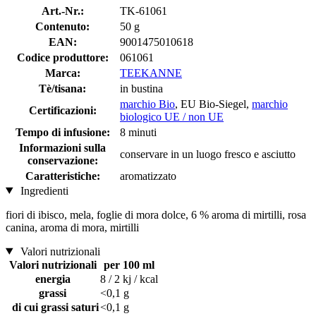
Art.-Nr.:
TK-61061
Contenuto:
50 g
EAN:
9001475010618
Codice produttore:
061061
Marca:
TEEKANNE
Tè/tisana:
in bustina
marchio Bio
, EU Bio-Siegel,
marchio
Certificazioni:
biologico UE / non UE
Tempo di infusione:
8 minuti
Informazioni sulla
conservare in un luogo fresco e asciutto
conservazione:
Caratteristiche:
aromatizzato
Ingredienti
fiori di ibisco, mela, foglie di mora dolce, 6 % aroma di mirtilli, rosa
canina, aroma di mora, mirtilli
Valori nutrizionali
Valori nutrizionali
per 100 ml
energia
8 / 2 kj / kcal
grassi
<0,1 g
di cui grassi saturi
<0,1 g