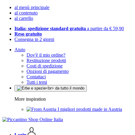
al menù principale
al contenuto
al carrello
Italia: spedizione standard gratuita
a partire da € 59,90
Reso gratuito
Consegna in 2 giorni
Aiuto
Dov'è il mio ordine?
Restituzione prodotti
Costi di spedizione
Opzioni di pagamento
Contattaci
Tutti i temi
More inspiration
I migliori prodotti made in Austria
Login