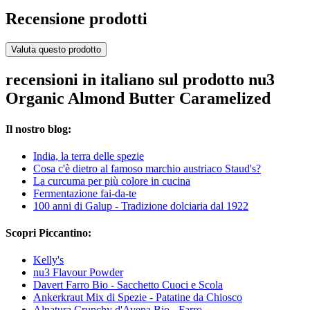
Recensione prodotti
Valuta questo prodotto
recensioni in italiano sul prodotto nu3
Organic Almond Butter Caramelized
Il nostro blog:
India, la terra delle spezie
Cosa c'è dietro al famoso marchio austriaco Staud's?
La curcuma per più colore in cucina
Fermentazione fai-da-te
100 anni di Galup - Tradizione dolciaria dal 1922
Scopri Piccantino:
Kelly's
nu3 Flavour Powder
Davert Farro Bio - Sacchetto Cuoci e Scola
Ankerkraut Mix di Spezie - Patatine da Chiosco
Alnatura Crunchy d'Avena Bio - Farro