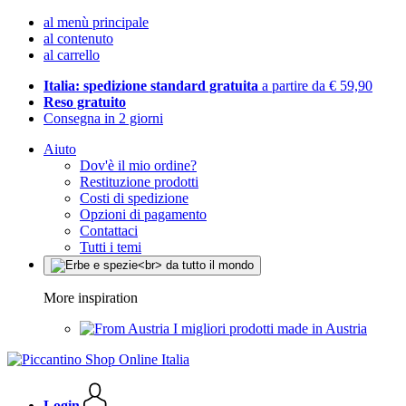
al menù principale
al contenuto
al carrello
Italia: spedizione standard gratuita
a partire da € 59,90
Reso gratuito
Consegna in 2 giorni
Aiuto
Dov'è il mio ordine?
Restituzione prodotti
Costi di spedizione
Opzioni di pagamento
Contattaci
Tutti i temi
More inspiration
I migliori prodotti made in Austria
Login