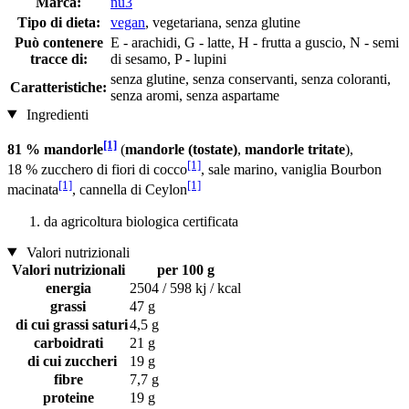
Marca:
nu3
Tipo di dieta:
vegan
, vegetariana, senza glutine
Può contenere
E - arachidi, G - latte, H - frutta a guscio, N - semi
tracce di:
di sesamo, P - lupini
senza glutine, senza conservanti, senza coloranti,
Caratteristiche:
senza aromi, senza aspartame
Ingredienti
[1]
81 % mandorle
(
mandorle (tostate)
,
mandorle tritate
),
[1]
18 % zucchero di fiori di cocco
, sale marino, vaniglia Bourbon
[1]
[1]
macinata
, cannella di Ceylon
da agricoltura biologica certificata
Valori nutrizionali
Valori nutrizionali
per 100 g
energia
2504 / 598 kj / kcal
grassi
47 g
di cui grassi saturi
4,5 g
carboidrati
21 g
di cui zuccheri
19 g
fibre
7,7 g
proteine
19 g