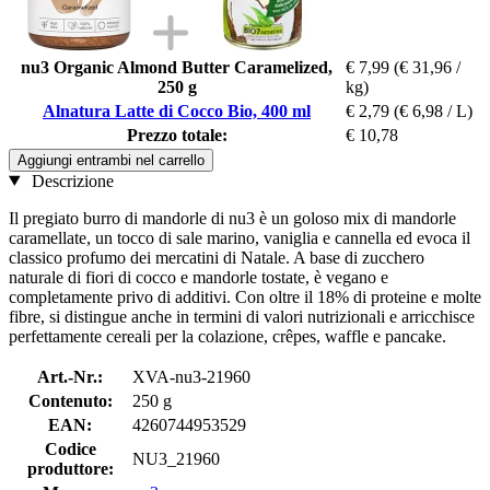
nu3 Organic Almond Butter Caramelized,
€ 7,99
(€ 31,96 /
250 g
kg)
Alnatura Latte di Cocco Bio, 400 ml
€ 2,79
(€ 6,98 / L)
Prezzo totale:
€ 10,78
Aggiungi entrambi nel carrello
Descrizione
Il pregiato burro di mandorle di nu3 è un goloso mix di mandorle
caramellate, un tocco di sale marino, vaniglia e cannella ed evoca il
classico profumo dei mercatini di Natale. A base di zucchero
naturale di fiori di cocco e mandorle tostate, è vegano e
completamente privo di additivi. Con oltre il 18% di proteine ​​e molte
fibre, si distingue anche in termini di valori nutrizionali e arricchisce
perfettamente cereali per la colazione, crêpes, waffle e pancake.
Art.-Nr.:
XVA-nu3-21960
Contenuto:
250 g
EAN:
4260744953529
Codice
NU3_21960
produttore: