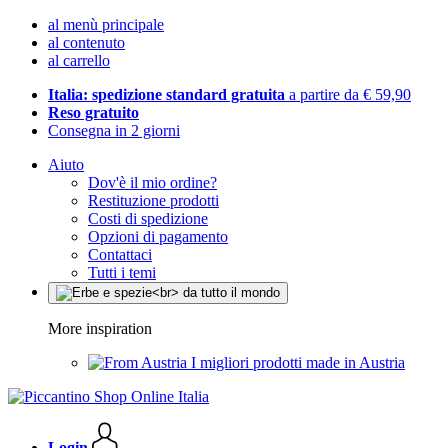
al menù principale
al contenuto
al carrello
Italia: spedizione standard gratuita
a partire da € 59,90
Reso gratuito
Consegna in 2 giorni
Aiuto
Dov'è il mio ordine?
Restituzione prodotti
Costi di spedizione
Opzioni di pagamento
Contattaci
Tutti i temi
More inspiration
I migliori prodotti made in Austria
Login