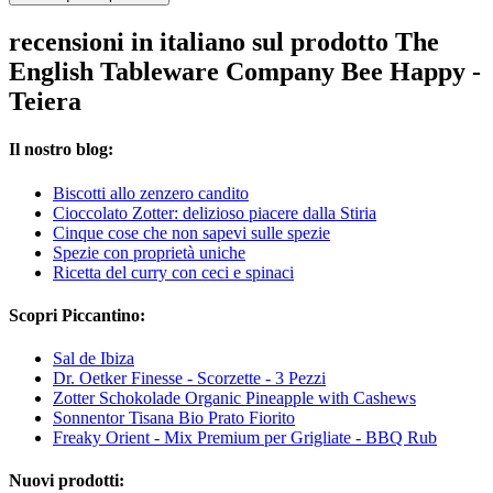
recensioni in italiano sul prodotto The
English Tableware Company Bee Happy -
Teiera
Il nostro blog:
Biscotti allo zenzero candito
Cioccolato Zotter: delizioso piacere dalla Stiria
Cinque cose che non sapevi sulle spezie
Spezie con proprietà uniche
Ricetta del curry con ceci e spinaci
Scopri Piccantino:
Sal de Ibiza
Dr. Oetker Finesse - Scorzette - 3 Pezzi
Zotter Schokolade Organic Pineapple with Cashews
Sonnentor Tisana Bio Prato Fiorito
Freaky Orient - Mix Premium per Grigliate - BBQ Rub
Nuovi prodotti: