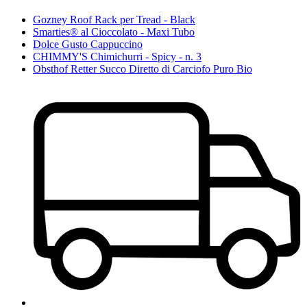
Gozney Roof Rack per Tread - Black
Smarties® al Cioccolato - Maxi Tubo
Dolce Gusto Cappuccino
CHIMMY'S Chimichurri - Spicy - n. 3
Obsthof Retter Succo Diretto di Carciofo Puro Bio