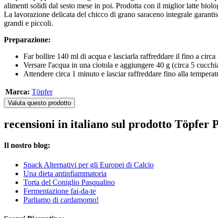
alimenti solidi dal sesto mese in poi. Prodotta con il miglior latte bi
La lavorazione delicata del chicco di grano saraceno integrale garantisc
grandi e piccoli.
Preparazione:
Far bollire 140 ml di acqua e lasciarla raffreddare il fino a circa
Versare l'acqua in una ciotola e aggiungere 40 g (circa 5 cucchia
Attendere circa 1 minuto e lasciar raffreddare fino alla temperat
Marca:
Töpfer
Valuta questo prodotto
recensioni in italiano sul prodotto Töpfer
Il nostro blog:
Snack Alternativi per gli Europei di Calcio
Una dieta antinfiammatoria
Torta del Coniglio Pasqualino
Fermentazione fai-da-te
Parliamo di cardamomo!