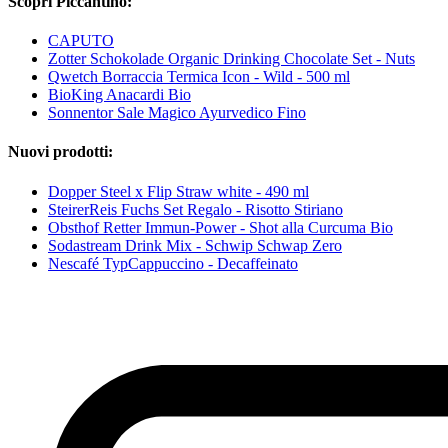
Scopri Piccantino:
CAPUTO
Zotter Schokolade Organic Drinking Chocolate Set - Nuts
Qwetch Borraccia Termica Icon - Wild - 500 ml
BioKing Anacardi Bio
Sonnentor Sale Magico Ayurvedico Fino
Nuovi prodotti:
Dopper Steel x Flip Straw white - 490 ml
SteirerReis Fuchs Set Regalo - Risotto Stiriano
Obsthof Retter Immun-Power - Shot alla Curcuma Bio
Sodastream Drink Mix - Schwip Schwap Zero
Nescafé TypCappuccino - Decaffeinato