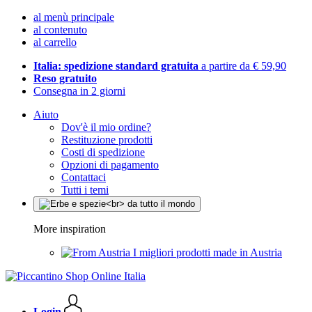
al menù principale
al contenuto
al carrello
Italia: spedizione standard gratuita
a partire da € 59,90
Reso gratuito
Consegna in 2 giorni
Aiuto
Dov'è il mio ordine?
Restituzione prodotti
Costi di spedizione
Opzioni di pagamento
Contattaci
Tutti i temi
More inspiration
I migliori prodotti made in Austria
Login