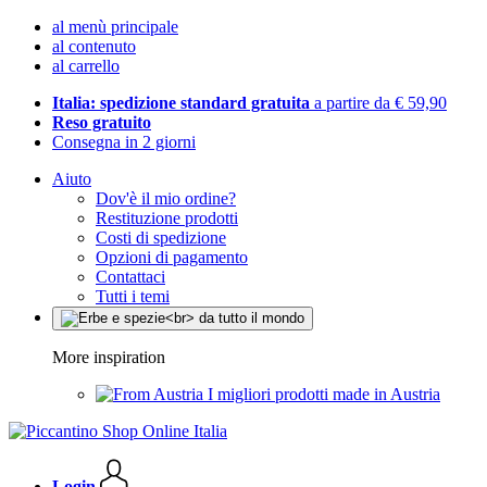
al menù principale
al contenuto
al carrello
Italia: spedizione standard gratuita
a partire da € 59,90
Reso gratuito
Consegna in 2 giorni
Aiuto
Dov'è il mio ordine?
Restituzione prodotti
Costi di spedizione
Opzioni di pagamento
Contattaci
Tutti i temi
More inspiration
I migliori prodotti made in Austria
Login