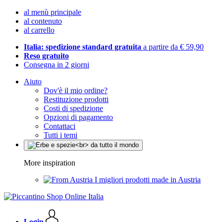
al menù principale
al contenuto
al carrello
Italia: spedizione standard gratuita
a partire da € 59,90
Reso gratuito
Consegna in 2 giorni
Aiuto
Dov'è il mio ordine?
Restituzione prodotti
Costi di spedizione
Opzioni di pagamento
Contattaci
Tutti i temi
More inspiration
I migliori prodotti made in Austria
Login