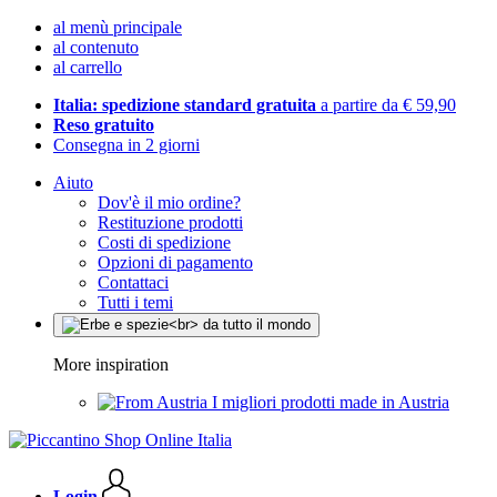
al menù principale
al contenuto
al carrello
Italia: spedizione standard gratuita
a partire da € 59,90
Reso gratuito
Consegna in 2 giorni
Aiuto
Dov'è il mio ordine?
Restituzione prodotti
Costi di spedizione
Opzioni di pagamento
Contattaci
Tutti i temi
More inspiration
I migliori prodotti made in Austria
Login