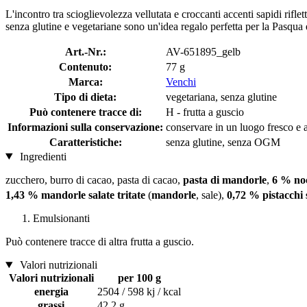
L'incontro tra scioglievolezza vellutata e croccanti accenti sapidi rifle
senza glutine e vegetariane sono un'idea regalo perfetta per la Pasqua e
Art.-Nr.:
AV-651895_gelb
Contenuto:
77 g
Marca:
Venchi
Tipo di dieta:
vegetariana, senza glutine
Può contenere tracce di:
H - frutta a guscio
Informazioni sulla conservazione:
conservare in un luogo fresco e as
Caratteristiche:
senza glutine, senza OGM
Ingredienti
zucchero, burro di cacao, pasta di cacao,
pasta di mandorle
,
6 % noc
1,43 % mandorle salate tritate
(
mandorle
, sale),
0,72 % pistacchi s
Emulsionanti
Può contenere tracce di altra frutta a guscio.
Valori nutrizionali
Valori nutrizionali
per 100 g
energia
2504 / 598 kj / kcal
grassi
42,2 g