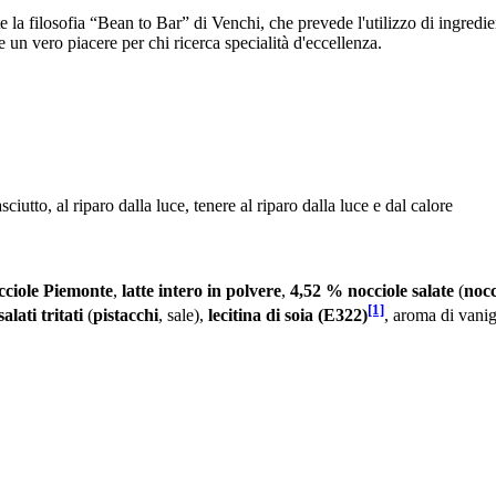
tte la filosofia “Bean to Bar” di Venchi, che prevede l'utilizzo di ingredie
 un vero piacere per chi ricerca specialità d'eccellenza.
ciutto, al riparo dalla luce, tenere al riparo dalla luce e dal calore
ciole Piemonte
,
latte intero in polvere
,
4,52 % nocciole salate
(
nocc
[1]
alati tritati
(
pistacchi
, sale),
lecitina di soia (E322)
, aroma di vanig