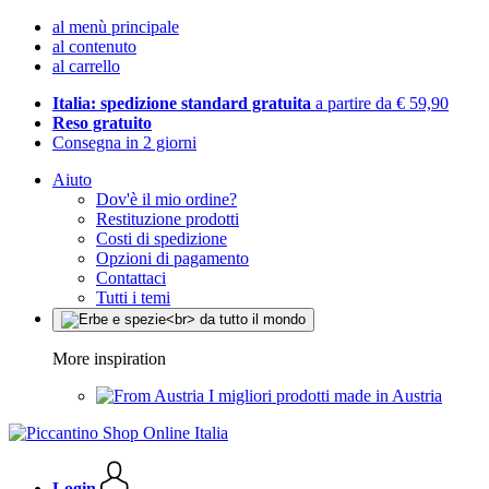
al menù principale
al contenuto
al carrello
Italia: spedizione standard gratuita
a partire da € 59,90
Reso gratuito
Consegna in 2 giorni
Aiuto
Dov'è il mio ordine?
Restituzione prodotti
Costi di spedizione
Opzioni di pagamento
Contattaci
Tutti i temi
More inspiration
I migliori prodotti made in Austria
Login