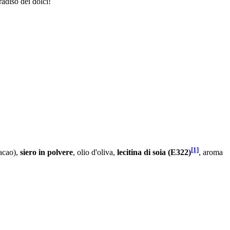
radiso dei dolci!
[1]
cacao),
siero in polvere
, olio d'oliva,
lecitina di soia (E322)
, aroma