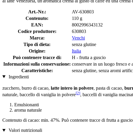
al latte Venezuela, un'aromatica crema al gusto di caffè ed una crema d
Art.-Nr.:
AV-630803
Contenuto:
110 g
EAN:
8002996343132
Codice produttore:
630803
Marca:
Venchi
Tipo di dieta:
senza glutine
Origine:
Italia
Può contenere tracce di:
H - frutta a guscio
Informazioni sulla conservazione:
conservare in un luogo fresco e as
Caratteristiche:
senza glutine, senza aromi artifici
Ingredienti
zucchero, burro di cacao,
latte intero in polvere
, pasta di cacao,
burr
[2]
naturale, baccello di vaniglia in polvere
, baccelli di vaniglia macin
Emulsionanti
aroma naturale
Contenuto di cacao: min. 47%. Può contenere tracce di frutta a guscio
Valori nutrizionali