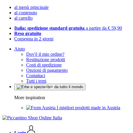
al menù principale
al contenuto
al carrello
Italia: spedizione standard gratuita
a partire da € 59,90
Reso gratuito
Consegna in 2 giorni
Aiuto
Dov'è il mio ordine?
Restituzione prodotti
Costi di spedizione
Opzioni di pagamento
Contattaci
Tutti i temi
More inspiration
I migliori prodotti made in Austria
Login