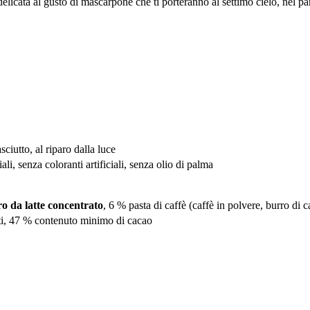
elicata al gusto di mascarpone che ti porteranno al settimo cielo, nel pa
ciutto, al riparo dalla luce
ali, senza coloranti artificiali, senza olio di palma
o da latte concentrato
, 6 % pasta di caffè (caffè in polvere, burro di 
ati, 47 % contenuto minimo di cacao