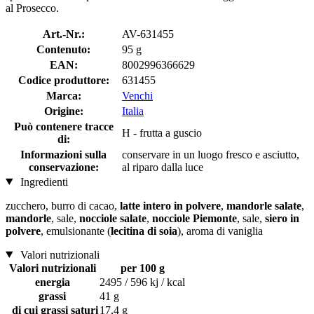
al Prosecco.
Art.-Nr.:
AV-631455
Contenuto:
95 g
EAN:
8002996366629
Codice produttore:
631455
Marca:
Venchi
Origine:
Italia
Può contenere tracce
H - frutta a guscio
di:
Informazioni sulla
conservare in un luogo fresco e asciutto,
conservazione:
al riparo dalla luce
Ingredienti
zucchero, burro di cacao,
latte intero in polvere
,
mandorle salate
,
mandorle
, sale,
nocciole salate
,
nocciole Piemonte
, sale,
siero in
polvere
, emulsionante (
lecitina di soia
), aroma di vaniglia
Valori nutrizionali
Valori nutrizionali
per 100 g
energia
2495 / 596 kj / kcal
grassi
41 g
di cui grassi saturi
17,4 g