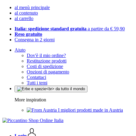
al menù principale
al contenuto
al carrello
Italia: spedizione standard gratuita
a partire da € 59,90
Reso gratuito
Consegna in 2 giorni
Aiuto
Dov'è il mio ordine?
Restituzione prodotti
Costi di spedizione
Opzioni di pagamento
Contattaci
Tutti i temi
More inspiration
I migliori prodotti made in Austria
Login