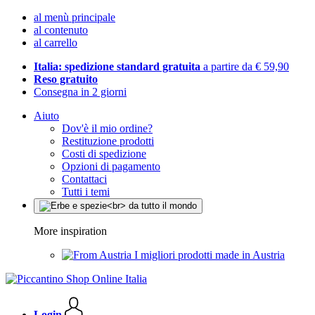
al menù principale
al contenuto
al carrello
Italia: spedizione standard gratuita
a partire da € 59,90
Reso gratuito
Consegna in 2 giorni
Aiuto
Dov'è il mio ordine?
Restituzione prodotti
Costi di spedizione
Opzioni di pagamento
Contattaci
Tutti i temi
More inspiration
I migliori prodotti made in Austria
Login