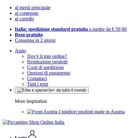
al menù principale
al contenuto
al carrello
Italia: spedizione standard gratuita
a partire da € 59,90
Reso gratuito
Consegna in 2 giorni
Aiuto
Dov'è il mio ordine?
Restituzione prodotti
Costi di spedizione
Opzioni di pagamento
Contattaci
Tutti i temi
More inspiration
I migliori prodotti made in Austria
Login