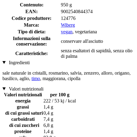
Contenuto:
950 g
EAN:
9002540844374
Codice produttore:
124776
Marca:
Wiberg
Tipo di dieta:
vegan
, vegetariana
Informazioni sulla
conservare all'asciutto
conservazione:
senza esaltatori di sapidità, senza olio
Caratteristiche:
di palma
Ingredienti
sale naturale in cristalli, rosmarino, salvia, zenzero, alloro, origano,
basilico, aglio,
timo
, maggiorana, cipolla
Valori nutrizionali
Valori nutrizionali
per 100 g
energia
222 / 53 kj / kcal
grassi
1,4 g
di cui grassi saturi
0,4 g
carboidrati
7,4 g
di cui zuccheri
6,8 g
proteine
1,4 g