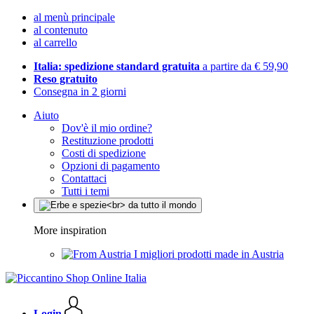
al menù principale
al contenuto
al carrello
Italia: spedizione standard gratuita
a partire da € 59,90
Reso gratuito
Consegna in 2 giorni
Aiuto
Dov'è il mio ordine?
Restituzione prodotti
Costi di spedizione
Opzioni di pagamento
Contattaci
Tutti i temi
More inspiration
I migliori prodotti made in Austria
Login