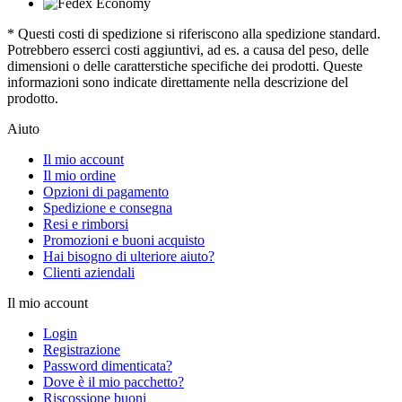
* Questi costi di spedizione si riferiscono alla spedizione standard.
Potrebbero esserci costi aggiuntivi, ad es. a causa del peso, delle
dimensioni o delle caratterstiche specifiche dei prodotti. Queste
informazioni sono indicate direttamente nella descrizione del
prodotto.
Aiuto
Il mio account
Il mio ordine
Opzioni di pagamento
Spedizione e consegna
Resi e rimborsi
Promozioni e buoni acquisto
Hai bisogno di ulteriore aiuto?
Clienti aziendali
Il mio account
Login
Registrazione
Password dimenticata?
Dove è il mio pacchetto?
Riscossione buoni