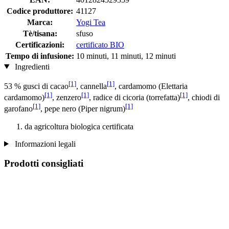
Codice produttore:
41127
Marca:
Yogi Tea
Tè/tisana:
sfuso
Certificazioni:
certificato BIO
Tempo di infusione:
10 minuti, 11 minuti, 12 minuti
Ingredienti
[1]
[1]
53 % gusci di cacao
, cannella
, cardamomo (Elettaria
[1]
[1]
[1]
cardamomo)
, zenzero
, radice di cicoria (torrefatta)
, chiodi di
[1]
[1]
garofano
, pepe nero (Piper nigrum)
da agricoltura biologica certificata
Informazioni legali
Prodotti consigliati