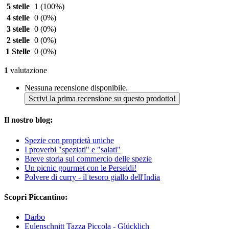
5 stelle
1
(100%)
4 stelle
0
(0%)
3 stelle
0
(0%)
2 stelle
0
(0%)
1 Stelle
0
(0%)
1
valutazione
Nessuna recensione disponibile.
Scrivi la prima recensione su questo prodotto!
Il nostro blog:
Spezie con proprietà uniche
I proverbi "speziati" e "salati"
Breve storia sul commercio delle spezie
Un picnic gourmet con le Perseidi!
Polvere di curry - il tesoro giallo dell'India
Scopri Piccantino:
Darbo
Eulenschnitt Tazza Piccola - Glücklich