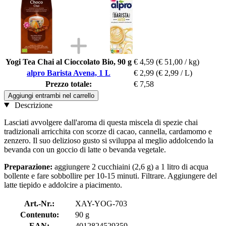
Yogi Tea Chai al Cioccolato Bio, 90 g
€ 4,59
(€ 51,00 / kg)
alpro Barista Avena, 1 L
€ 2,99
(€ 2,99 / L)
Prezzo totale:
€ 7,58
Aggiungi entrambi nel carrello
Descrizione
Lasciati avvolgere dall'aroma di questa miscela di spezie chai
tradizionali arricchita con scorze di cacao, cannella, cardamomo e
zenzero. Il suo delizioso gusto si sviluppa al meglio addolcendo la
bevanda con un goccio di latte o bevanda vegetale.
Preparazione:
aggiungere 2 cucchiaini (2,6 g) a 1 litro di acqua
bollente e fare sobbollire per 10-15 minuti. Filtrare. Aggiungere del
latte tiepido e addolcire a piacimento.
Art.-Nr.:
XAY-YOG-703
Contenuto:
90 g
EAN:
4012824529359