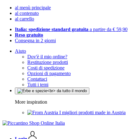
al menù principale
al contenuto
al carrello
Italia: spedizione standard gratuita
a partire da € 59,90
Reso gratuito
Consegna in 2 giorni
Aiuto
Dov'è il mio ordine?
Restituzione prodotti
Costi di spedizione
Opzioni di pagamento
Contattaci
Tutti i temi
More inspiration
I migliori prodotti made in Austria
Login