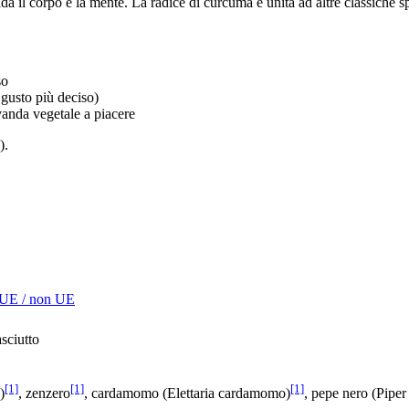
lda il corpo e la mente. La radice di curcuma è unita ad altre classiche
so
 gusto più deciso)
vanda vegetale a piacere
).
 UE / non UE
sciutto
[1]
[1]
[1]
)
, zenzero
, cardamomo (Elettaria cardamomo)
, pepe nero (Piper