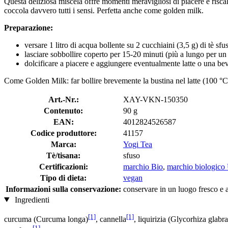
Questa deliziosa miscela offre momenti meravigliosi di piacere e risca
coccola davvero tutti i sensi. Perfetta anche come golden milk.
Preparazione:
versare 1 litro di acqua bollente su 2 cucchiaini (3,5 g) di tè sfu
lasciare sobbollire coperto per 15-20 minuti (più a lungo per un
dolcificare a piacere e aggiungere eventualmente latte o una be
Come Golden Milk: far bollire brevemente la bustina nel latte (100 °C
Art.-Nr.:
XAY-VKN-150350
Contenuto:
90 g
EAN:
4012824526587
Codice produttore:
41157
Marca:
Yogi Tea
Tè/tisana:
sfuso
Certificazioni:
marchio Bio
,
marchio biologico
Tipo di dieta:
vegan
Informazioni sulla conservazione:
conservare in un luogo fresco e a
Ingredienti
[1]
[1]
curcuma (Curcuma longa)
, cannella
, liquirizia (Glycorhiza glabra
[1]