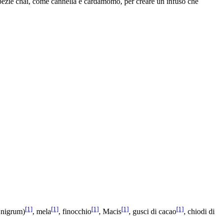
 spezie chai, come cannella e cardamomo, per creare un infuso che
[1]
[1]
[1]
[1]
[1]
 nigrum)
, mela
, finocchio
, Macis
, gusci di cacao
, chiodi di