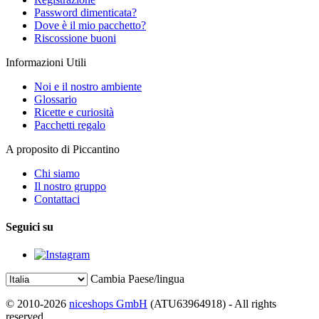
Password dimenticata?
Dove è il mio pacchetto?
Riscossione buoni
Informazioni Utili
Noi e il nostro ambiente
Glossario
Ricette e curiosità
Pacchetti regalo
A proposito di Piccantino
Chi siamo
Il nostro gruppo
Contattaci
Seguici su
Cambia Paese/lingua
© 2010-2026
niceshops GmbH
(ATU63964918) - All rights
reserved.