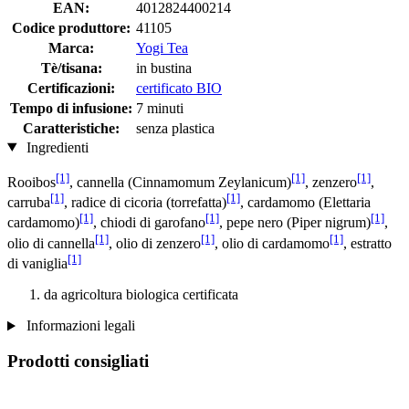
EAN:
4012824400214
Codice produttore:
41105
Marca:
Yogi Tea
Tè/tisana:
in bustina
Certificazioni:
certificato BIO
Tempo di infusione:
7 minuti
Caratteristiche:
senza plastica
Ingredienti
[1]
[1]
[1]
Rooibos
, cannella (Cinnamomum Zeylanicum)
, zenzero
,
[1]
[1]
carruba
, radice di cicoria (torrefatta)
, cardamomo (Elettaria
[1]
[1]
[1]
cardamomo)
, chiodi di garofano
, pepe nero (Piper nigrum)
,
[1]
[1]
[1]
olio di cannella
, olio di zenzero
, olio di cardamomo
, estratto
[1]
di vaniglia
da agricoltura biologica certificata
Informazioni legali
Prodotti consigliati