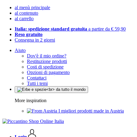
al menù principale
al contenuto
al carrello
Italia: spedizione standard gratuita
a partire da € 59,90
Reso gratuito
Consegna in 2 giorni
Aiuto
Dov'è il mio ordine?
Restituzione prodotti
Costi di spedizione
Opzioni di pagamento
Contattaci
Tutti i temi
More inspiration
I migliori prodotti made in Austria
Login