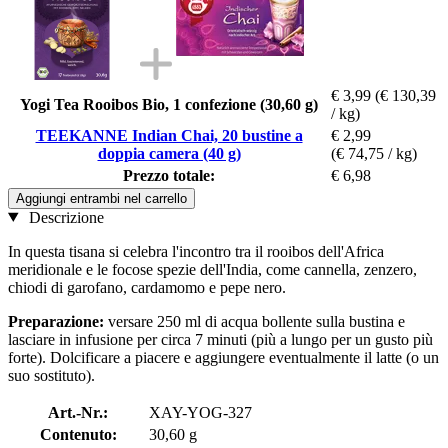
€ 3,99
(€ 130,39
Yogi Tea Rooibos Bio, 1 confezione (30,60 g)
/ kg)
TEEKANNE Indian Chai, 20 bustine a
€ 2,99
doppia camera (40 g)
(€ 74,75 / kg)
Prezzo totale:
€ 6,98
Aggiungi entrambi nel carrello
Descrizione
In questa tisana si celebra l'incontro tra il rooibos dell'Africa
meridionale e le focose spezie dell'India, come cannella, zenzero,
chiodi di garofano, cardamomo e pepe nero.
Preparazione:
versare 250 ml di acqua bollente sulla bustina e
lasciare in infusione per circa 7 minuti (più a lungo per un gusto più
forte). Dolcificare a piacere e aggiungere eventualmente il latte (o un
suo sostituto).
Art.-Nr.:
XAY-YOG-327
Contenuto:
30,60 g