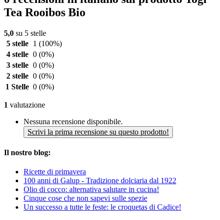
Tea Rooibos Bio
5,0
su 5 stelle
5 stelle
1
(100%)
4 stelle
0
(0%)
3 stelle
0
(0%)
2 stelle
0
(0%)
1 Stelle
0
(0%)
1
valutazione
Nessuna recensione disponibile.
Scrivi la prima recensione su questo prodotto!
Il nostro blog:
Ricette di primavera
100 anni di Galup - Tradizione dolciaria dal 1922
Olio di cocco: alternativa salutare in cucina!
Cinque cose che non sapevi sulle spezie
Un successo a tutte le feste: le croquetas di Cadice!