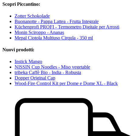
Scopri Piccantino:
Zotter Schokolade
Buonanotte - Pappa Lattea - Frutta Integrale
Küchenprofi PROFI - Termometro Digitale per Arrosti
Monin Sciroppo - Ananas
Mepal Ciotola Multiuso Cirqula - 350 ml
Nuovi prodotti:
Instick Mango
NISSIN Cup Noodles - Miso vegetable
tribeka Caffè Bio - India - Robusta
Dopper Original Cap
Wood-Fire Control Kit per Dome e Dome XL - Black