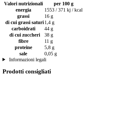
Valori nutrizionali
per 100 g
energia
1553 / 371 kj / kcal
grassi
16 g
di cui grassi saturi
1,4 g
carboidrati
44 g
di cui zuccheri
38 g
fibre
11 g
proteine
5,8 g
sale
0,05 g
Informazioni legali
Prodotti consigliati