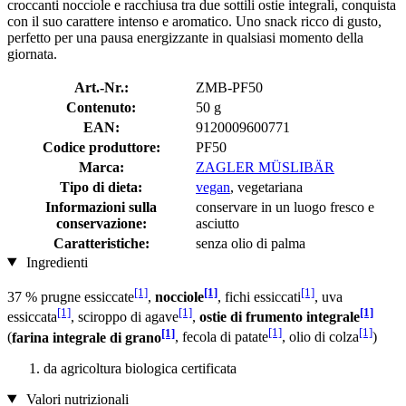
croccanti nocciole e racchiusa tra due sottili ostie integrali, conquista
con il suo carattere intenso e aromatico. Uno snack ricco di gusto,
perfetto per una pausa energizzante in qualsiasi momento della
giornata.
Art.-Nr.:
ZMB-PF50
Contenuto:
50 g
EAN:
9120009600771
Codice produttore:
PF50
Marca:
ZAGLER MÜSLIBÄR
Tipo di dieta:
vegan
, vegetariana
Informazioni sulla
conservare in un luogo fresco e
conservazione:
asciutto
Caratteristiche:
senza olio di palma
Ingredienti
[1]
[1]
[1]
37 % prugne essiccate
,
nocciole
, fichi essiccati
, uva
[1]
[1]
[1]
essiccata
, sciroppo di agave
,
ostie di frumento integrale
[1]
[1]
[1]
(
farina integrale di grano
, fecola di patate
, olio di colza
)
da agricoltura biologica certificata
Valori nutrizionali