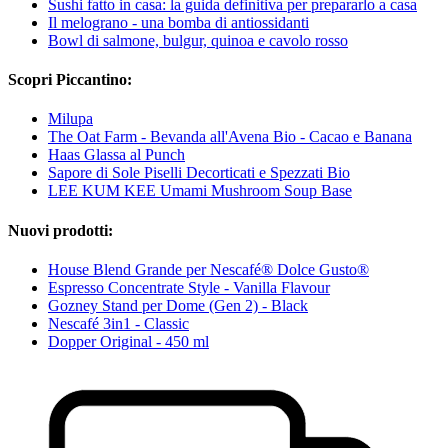
Sushi fatto in casa: la guida definitiva per prepararlo a casa
Il melograno - una bomba di antiossidanti
Bowl di salmone, bulgur, quinoa e cavolo rosso
Scopri Piccantino:
Milupa
The Oat Farm - Bevanda all'Avena Bio - Cacao e Banana
Haas Glassa al Punch
Sapore di Sole Piselli Decorticati e Spezzati Bio
LEE KUM KEE Umami Mushroom Soup Base
Nuovi prodotti:
House Blend Grande per Nescafé® Dolce Gusto®
Espresso Concentrate Style - Vanilla Flavour
Gozney Stand per Dome (Gen 2) - Black
Nescafé 3in1 - Classic
Dopper Original - 450 ml