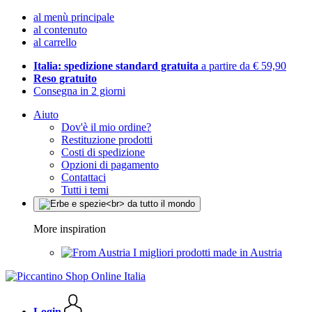
al menù principale
al contenuto
al carrello
Italia: spedizione standard gratuita
a partire da € 59,90
Reso gratuito
Consegna in 2 giorni
Aiuto
Dov'è il mio ordine?
Restituzione prodotti
Costi di spedizione
Opzioni di pagamento
Contattaci
Tutti i temi
More inspiration
I migliori prodotti made in Austria
Login