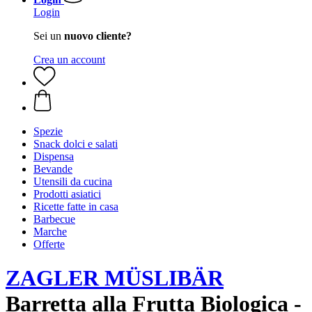
Login
Sei un
nuovo cliente?
Crea un account
Spezie
Snack dolci e salati
Dispensa
Bevande
Utensili da cucina
Prodotti asiatici
Ricette fatte in casa
Barbecue
Marche
Offerte
ZAGLER MÜSLIBÄR
Barretta alla Frutta Biologica -