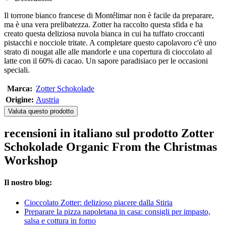
Il torrone bianco francese di Montélimar non è facile da preparare,
ma è una vera prelibatezza. Zotter ha raccolto questa sfida e ha
creato questa deliziosa nuvola bianca in cui ha tuffato croccanti
pistacchi e nocciole tritate. A completare questo capolavoro c'è uno
strato di nougat alle alle mandorle e una copertura di cioccolato al
latte con il 60% di cacao. Un sapore paradisiaco per le occasioni
speciali.
Marca:
Zotter Schokolade
Origine:
Austria
Valuta questo prodotto
recensioni in italiano sul prodotto Zotter
Schokolade Organic From the Christmas
Workshop
Il nostro blog:
Cioccolato Zotter: delizioso piacere dalla Stiria
Preparare la pizza napoletana in casa: consigli per impasto,
salsa e cottura in forno