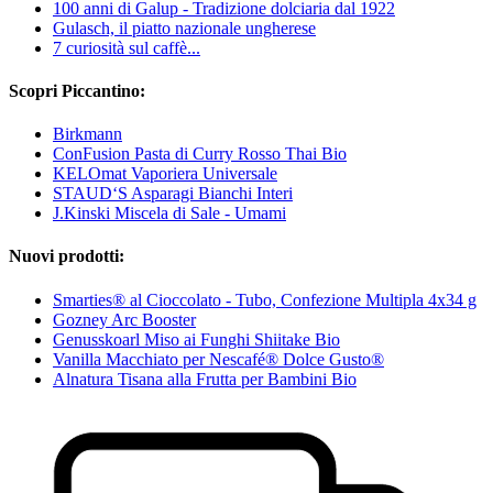
100 anni di Galup - Tradizione dolciaria dal 1922
Gulasch, il piatto nazionale ungherese
7 curiosità sul caffè...
Scopri Piccantino:
Birkmann
ConFusion Pasta di Curry Rosso Thai Bio
KELOmat Vaporiera Universale
STAUD‘S Asparagi Bianchi Interi
J.Kinski Miscela di Sale - Umami
Nuovi prodotti:
Smarties® al Cioccolato - Tubo, Confezione Multipla 4x34 g
Gozney Arc Booster
Genusskoarl Miso ai Funghi Shiitake Bio
Vanilla Macchiato per Nescafé® Dolce Gusto®
Alnatura Tisana alla Frutta per Bambini Bio