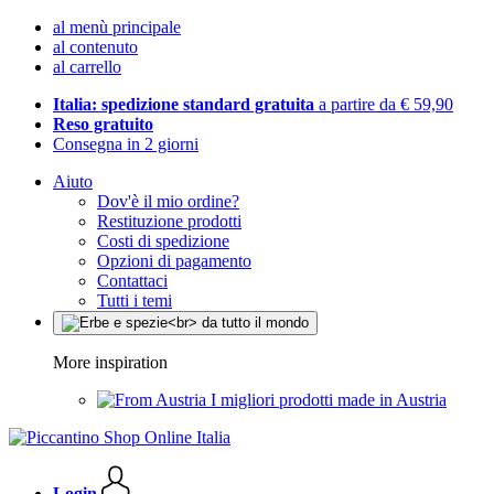
al menù principale
al contenuto
al carrello
Italia: spedizione standard gratuita
a partire da € 59,90
Reso gratuito
Consegna in 2 giorni
Aiuto
Dov'è il mio ordine?
Restituzione prodotti
Costi di spedizione
Opzioni di pagamento
Contattaci
Tutti i temi
More inspiration
I migliori prodotti made in Austria
Login