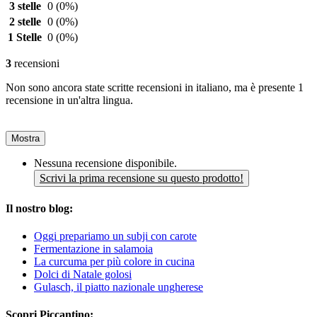
3 stelle
0
(0%)
2 stelle
0
(0%)
1 Stelle
0
(0%)
3
recensioni
Non sono ancora state scritte recensioni in italiano, ma è presente 1
recensione in un'altra lingua.
Mostra
Nessuna recensione disponibile.
Scrivi la prima recensione su questo prodotto!
Il nostro blog:
Oggi prepariamo un subji con carote
Fermentazione in salamoia
La curcuma per più colore in cucina
Dolci di Natale golosi
Gulasch, il piatto nazionale ungherese
Scopri Piccantino: