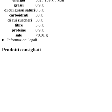
energia
582 / 139 kj / kcal
grassi
0,9 g
di cui grassi saturi
0,3 g
carboidrati
30 g
di cui zuccheri
30 g
fibre
3,8 g
proteine
0,9 g
sale
<0,01 g
Informazioni legali
Prodotti consigliati