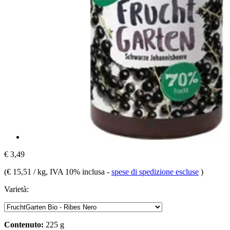
€ 3,49
(
€ 15,51 / kg
, IVA 10% inclusa
-
spese di spedizione escluse
)
Varietà:
Contenuto:
225 g