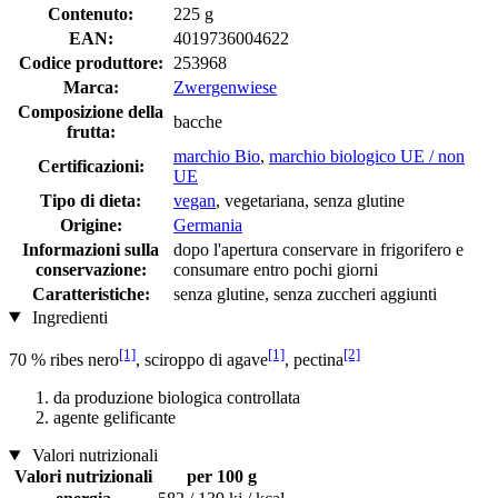
Contenuto:
225 g
EAN:
4019736004622
Codice produttore:
253968
Marca:
Zwergenwiese
Composizione della
bacche
frutta:
marchio Bio
,
marchio biologico UE / non
Certificazioni:
UE
Tipo di dieta:
vegan
, vegetariana, senza glutine
Origine:
Germania
Informazioni sulla
dopo l'apertura conservare in frigorifero e
conservazione:
consumare entro pochi giorni
Caratteristiche:
senza glutine, senza zuccheri aggiunti
Ingredienti
[1]
[1]
[2]
70 % ribes nero
, sciroppo di agave
, pectina
da produzione biologica controllata
agente gelificante
Valori nutrizionali
Valori nutrizionali
per 100 g