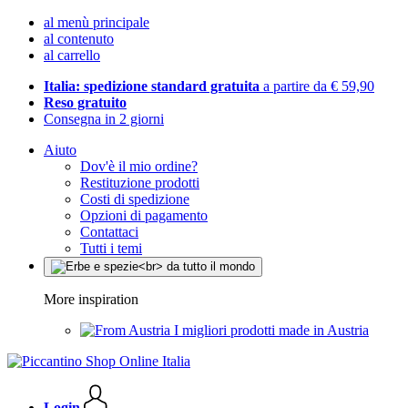
al menù principale
al contenuto
al carrello
Italia: spedizione standard gratuita
a partire da € 59,90
Reso gratuito
Consegna in 2 giorni
Aiuto
Dov'è il mio ordine?
Restituzione prodotti
Costi di spedizione
Opzioni di pagamento
Contattaci
Tutti i temi
More inspiration
I migliori prodotti made in Austria
Login