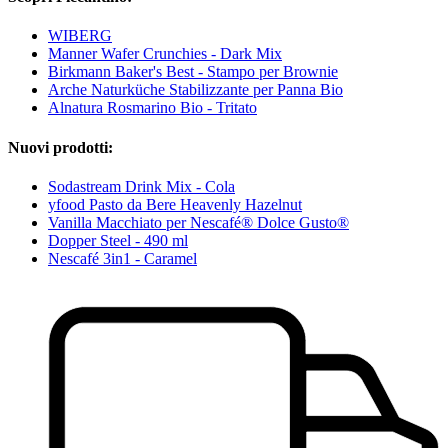
WIBERG
Manner Wafer Crunchies - Dark Mix
Birkmann Baker's Best - Stampo per Brownie
Arche Naturküche Stabilizzante per Panna Bio
Alnatura Rosmarino Bio - Tritato
Nuovi prodotti:
Sodastream Drink Mix - Cola
yfood Pasto da Bere Heavenly Hazelnut
Vanilla Macchiato per Nescafé® Dolce Gusto®
Dopper Steel - 490 ml
Nescafé 3in1 - Caramel