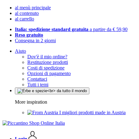
al menù principale
al contenuto
al carrello
Italia: spedizione standard gratuita
a partire da € 59,90
Reso gratuito
Consegna in 2 giorni
Aiuto
Dov'è il mio ordine?
Restituzione prodotti
Costi di spedizione
Opzioni di pagamento
Contattaci
Tutti i temi
More inspiration
I migliori prodotti made in Austria
Login