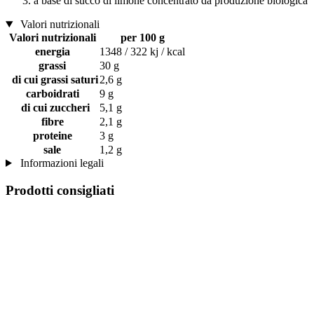
a base di succo di limone concentrato da produzione biologica
Valori nutrizionali
Valori nutrizionali
per 100 g
energia
1348 / 322 kj / kcal
grassi
30 g
di cui grassi saturi
2,6 g
carboidrati
9 g
di cui zuccheri
5,1 g
fibre
2,1 g
proteine
3 g
sale
1,2 g
Informazioni legali
Prodotti consigliati