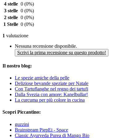
4 stelle
0
(0%)
3 stelle
0
(0%)
2 stelle
0
(0%)
1 Stelle
0
(0%)
1
valutazione
Nessuna recensione disponibile.
Scrivi la prima recensione su questo prodotto!
Il nostro blog:
Le spezie amiche della pelle
Deliziose bevande speziate per Natale
Con Tartuflanghe nel regno dei tartufi
Dalla Svezia con amore: Kanelbullar!
La curcuma per più colore in cucina
Scopri Piccantino:
guzzini
Brainstream PiepEi - Space
Classic Ayurveda Purea di Mango Bio