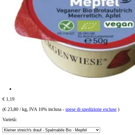
€ 1,19
(
€ 23,80 / kg
, IVA 10% inclusa
-
spese di spedizione escluse
)
Varietà: