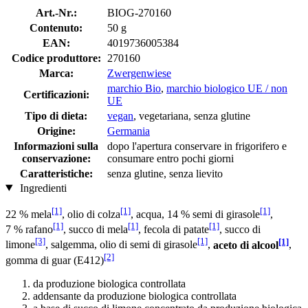
Art.-Nr.:
BIOG-270160
Contenuto:
50 g
EAN:
4019736005384
Codice produttore:
270160
Marca:
Zwergenwiese
marchio Bio
,
marchio biologico UE / non
Certificazioni:
UE
Tipo di dieta:
vegan
, vegetariana, senza glutine
Origine:
Germania
Informazioni sulla
dopo l'apertura conservare in frigorifero e
conservazione:
consumare entro pochi giorni
Caratteristiche:
senza glutine, senza lievito
Ingredienti
[1]
[1]
[1]
22 % mela
, olio di colza
, acqua, 14 % semi di girasole
,
[1]
[1]
[1]
7 % rafano
, succo di mela
, fecola di patate
, succo di
[3]
[1]
[1]
limone
, salgemma, olio di semi di girasole
,
aceto di alcool
,
[2]
gomma di guar (E412)
da produzione biologica controllata
addensante da produzione biologica controllata