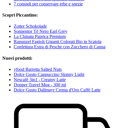
7 consigli per conservare erbe e spezie
Scopri Piccantino:
Zotter Schokolade
Sonnentor Tè Nero Earl Grey
La Chinata Paprica Premium
Rapunzel Fagioli Giganti Colorati Bio in Scatola
Confettura Extra di Pesche con Zucchero di Canna
Nuovi prodotti:
yfood Barretta Salted Nuts
Dolce Gusto Cappuccino Skinny Light
Nescafé 3in1 - Creamy Latte
Dopper Travel Mug - 300 ml
Dolce Gusto Dallmayr Crema d'Oro Caffè Latte