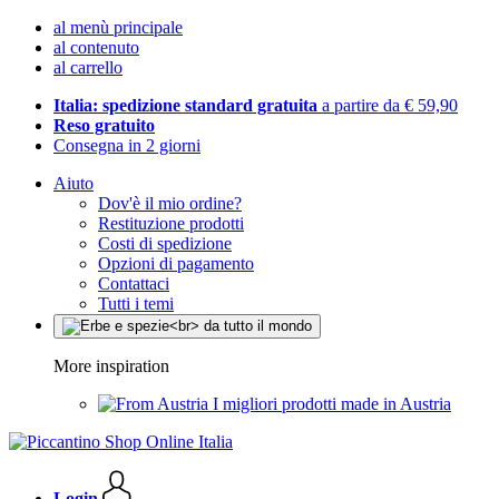
al menù principale
al contenuto
al carrello
Italia: spedizione standard gratuita
a partire da € 59,90
Reso gratuito
Consegna in 2 giorni
Aiuto
Dov'è il mio ordine?
Restituzione prodotti
Costi di spedizione
Opzioni di pagamento
Contattaci
Tutti i temi
More inspiration
I migliori prodotti made in Austria
Login