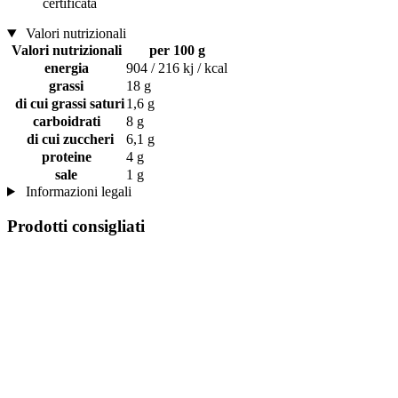
certificata
Valori nutrizionali
Valori nutrizionali
per 100 g
energia
904 / 216 kj / kcal
grassi
18 g
di cui grassi saturi
1,6 g
carboidrati
8 g
di cui zuccheri
6,1 g
proteine
4 g
sale
1 g
Informazioni legali
Prodotti consigliati