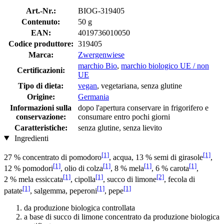
Art.-Nr.:
BIOG-319405
Contenuto:
50 g
EAN:
4019736010050
Codice produttore:
319405
Marca:
Zwergenwiese
marchio Bio
,
marchio biologico UE / non
Certificazioni:
UE
Tipo di dieta:
vegan
, vegetariana, senza glutine
Origine:
Germania
Informazioni sulla
dopo l'apertura conservare in frigorifero e
conservazione:
consumare entro pochi giorni
Caratteristiche:
senza glutine, senza lievito
Ingredienti
[1]
[1]
27 % concentrato di pomodoro
, acqua, 13 % semi di girasole
,
[1]
[1]
[1]
[1]
12 % pomodori
, olio di colza
, 8 % mela
, 6 % carota
,
[1]
[1]
[2]
2 % mela essiccata
, cipolla
, succo di limone
, fecola di
[1]
[1]
[1]
patate
, salgemma, peperoni
, pepe
da produzione biologica controllata
a base di succo di limone concentrato da produzione biologica