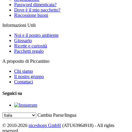
Password dimenticata?
Dove è il mio pacchetto?
Riscossione buoni
Informazioni Utili
Noi e il nostro ambiente
Glossario
Ricette e curiosità
Pacchetti regalo
A proposito di Piccantino
Chi siamo
Il nostro gruppo
Contattaci
Seguici su
Cambia Paese/lingua
© 2010-2026
niceshops GmbH
(ATU63964918) - All rights
reserved.