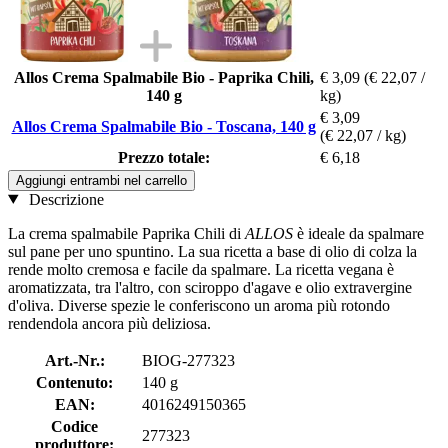
Allos Crema Spalmabile Bio - Paprika Chili,
€ 3,09
(€ 22,07 /
140 g
kg)
€ 3,09
Allos Crema Spalmabile Bio - Toscana, 140 g
(€ 22,07 / kg)
Prezzo totale:
€ 6,18
Aggiungi entrambi nel carrello
Descrizione
La crema spalmabile Paprika Chili di
ALLOS
è ideale da spalmare
sul pane per uno spuntino. La sua ricetta a base di olio di colza la
rende molto cremosa e facile da spalmare. La ricetta vegana è
aromatizzata, tra l'altro, con sciroppo d'agave e olio extravergine
d'oliva. Diverse spezie le conferiscono un aroma più rotondo
rendendola ancora più deliziosa.
Art.-Nr.:
BIOG-277323
Contenuto:
140 g
EAN:
4016249150365
Codice
277323
produttore: