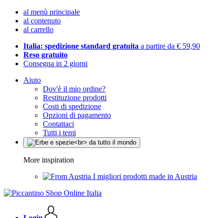
al menù principale
al contenuto
al carrello
Italia: spedizione standard gratuita
a partire da € 59,90
Reso gratuito
Consegna in 2 giorni
Aiuto
Dov'è il mio ordine?
Restituzione prodotti
Costi di spedizione
Opzioni di pagamento
Contattaci
Tutti i temi
More inspiration
I migliori prodotti made in Austria
Login