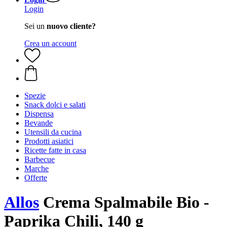
Login
Sei un
nuovo cliente?
Crea un account
Spezie
Snack dolci e salati
Dispensa
Bevande
Utensili da cucina
Prodotti asiatici
Ricette fatte in casa
Barbecue
Marche
Offerte
Allos
Crema Spalmabile Bio -
Paprika Chili, 140 g