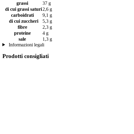
grassi
37 g
di cui grassi saturi
2,6 g
carboidrati
9,1 g
di cui zuccheri
5,3 g
fibre
2,3 g
proteine
4 g
sale
1,3 g
Informazioni legali
Prodotti consigliati