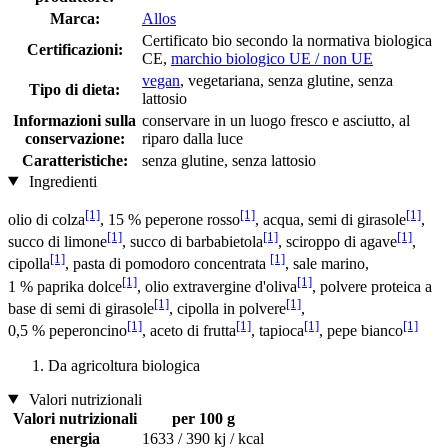
Marca:
Allos
Certificato bio secondo la normativa biologica
Certificazioni:
CE,
marchio biologico UE / non UE
vegan
, vegetariana, senza glutine, senza
Tipo di dieta:
lattosio
Informazioni sulla
conservare in un luogo fresco e asciutto, al
conservazione:
riparo dalla luce
Caratteristiche:
senza glutine, senza lattosio
Ingredienti
[1]
[1]
[1]
olio di colza
, 15 % peperone rosso
, acqua, semi di girasole
,
[1]
[1]
[1]
succo di limone
, succo di barbabietola
, sciroppo di agave
,
[1]
[1]
cipolla
, pasta di pomodoro concentrata
, sale marino,
[1]
[1]
1 % paprika dolce
, olio extravergine d'oliva
, polvere proteica a
[1]
[1]
base di semi di girasole
, cipolla in polvere
,
[1]
[1]
[1]
[1]
0,5 % peperoncino
, aceto di frutta
, tapioca
, pepe bianco
Da agricoltura biologica
Valori nutrizionali
Valori nutrizionali
per 100 g
energia
1633 / 390 kj / kcal