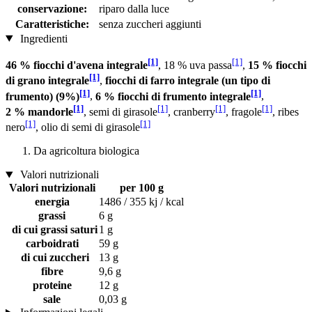
conservazione:
riparo dalla luce
Caratteristiche:
senza zuccheri aggiunti
Ingredienti
[1]
[1]
46 % fiocchi d'avena integrale
, 18 % uva passa
,
15 % fiocchi
[1]
di grano integrale
,
fiocchi di farro integrale (un tipo di
[1]
[1]
frumento) (9%)
,
6 % fiocchi di frumento integrale
,
[1]
[1]
[1]
[1]
2 % mandorle
, semi di girasole
, cranberry
, fragole
, ribes
[1]
[1]
nero
, olio di semi di girasole
Da agricoltura biologica
Valori nutrizionali
Valori nutrizionali
per 100 g
energia
1486 / 355 kj / kcal
grassi
6 g
di cui grassi saturi
1 g
carboidrati
59 g
di cui zuccheri
13 g
fibre
9,6 g
proteine
12 g
sale
0,03 g