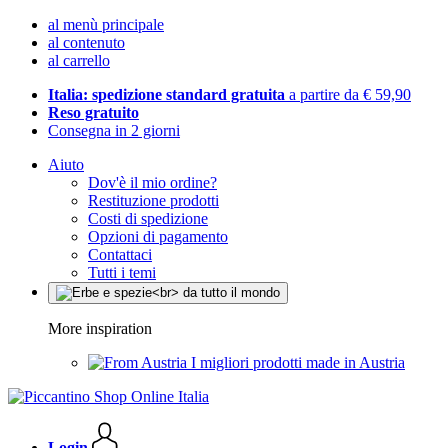
al menù principale
al contenuto
al carrello
Italia: spedizione standard gratuita
a partire da € 59,90
Reso gratuito
Consegna in 2 giorni
Aiuto
Dov'è il mio ordine?
Restituzione prodotti
Costi di spedizione
Opzioni di pagamento
Contattaci
Tutti i temi
More inspiration
I migliori prodotti made in Austria
Login