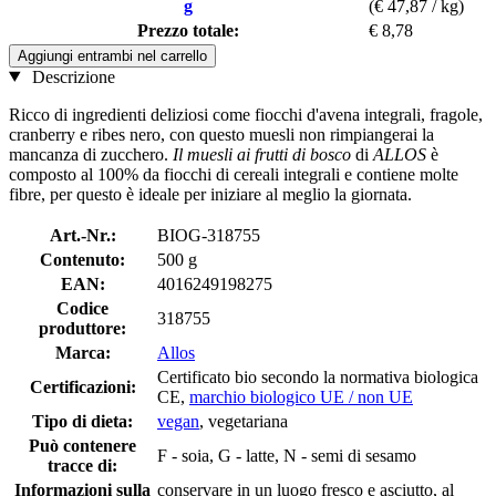
g
(€ 47,87 / kg)
Prezzo totale:
€ 8,78
Aggiungi entrambi nel carrello
Descrizione
Ricco di ingredienti deliziosi come fiocchi d'avena integrali, fragole,
cranberry e ribes nero, con questo muesli non rimpiangerai la
mancanza di zucchero.
Il muesli ai frutti di bosco
di
ALLOS
è
composto al 100% da fiocchi di cereali integrali e contiene molte
fibre, per questo è ideale per iniziare al meglio la giornata.
Art.-Nr.:
BIOG-318755
Contenuto:
500 g
EAN:
4016249198275
Codice
318755
produttore:
Marca:
Allos
Certificato bio secondo la normativa biologica
Certificazioni:
CE,
marchio biologico UE / non UE
Tipo di dieta:
vegan
, vegetariana
Può contenere
F - soia, G - latte, N - semi di sesamo
tracce di:
Informazioni sulla
conservare in un luogo fresco e asciutto, al