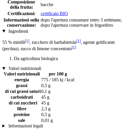
Composizione
bacche
della frutta:
Certificazioni:
certificato BIO
Informazioni sulla
dopo l'apertura consumare entro 3 settimane,
conservazione:
dopo l'apertura conservare in frigorifero
Ingredienti
[1]
[1]
55 % mirtilli
, zucchero di barbabietola
, agente gelificante
[1]
(pectina), succo di limone concentrato
Da agricoltura biologica
Valori nutrizionali
Valori nutrizionali
per 100 g
energia
775 / 185 kj / kcal
grassi
0,5 g
di cui grassi saturi
0,1 g
carboidrati
45 g
di cui zuccheri
45 g
fibre
2,3 g
proteine
0,5 g
sale
0,01 g
Informazioni legali