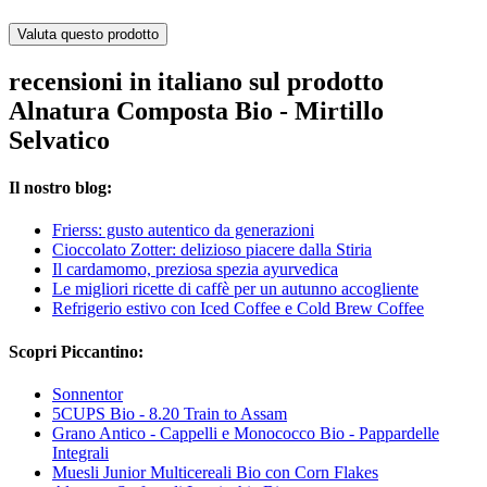
Valuta questo prodotto
recensioni in italiano sul prodotto
Alnatura Composta Bio - Mirtillo
Selvatico
Il nostro blog:
Frierss: gusto autentico da generazioni
Cioccolato Zotter: delizioso piacere dalla Stiria
Il cardamomo, preziosa spezia ayurvedica
Le migliori ricette di caffè per un autunno accogliente
Refrigerio estivo con Iced Coffee e Cold Brew Coffee
Scopri Piccantino:
Sonnentor
5CUPS Bio - 8.20 Train to Assam
Grano Antico - Cappelli e Monococco Bio - Pappardelle
Integrali
Muesli Junior Multicereali Bio con Corn Flakes