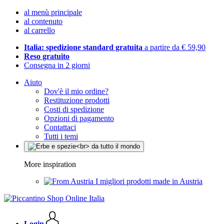
al menù principale
al contenuto
al carrello
Italia: spedizione standard gratuita
a partire da € 59,90
Reso gratuito
Consegna in 2 giorni
Aiuto
Dov'è il mio ordine?
Restituzione prodotti
Costi di spedizione
Opzioni di pagamento
Contattaci
Tutti i temi
More inspiration
I migliori prodotti made in Austria
Login