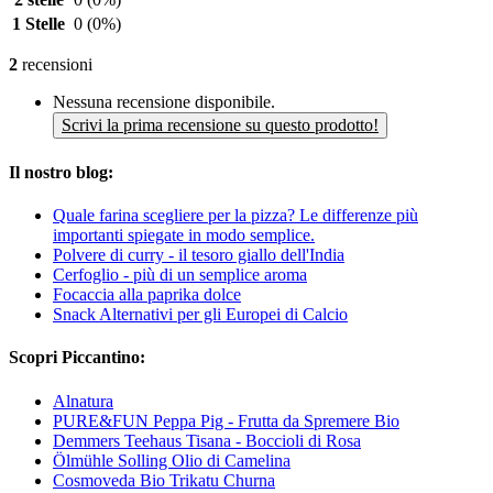
1 Stelle
0
(0%)
2
recensioni
Nessuna recensione disponibile.
Scrivi la prima recensione su questo prodotto!
Il nostro blog:
Quale farina scegliere per la pizza? Le differenze più
importanti spiegate in modo semplice.
Polvere di curry - il tesoro giallo dell'India
Cerfoglio - più di un semplice aroma
Focaccia alla paprika dolce
Snack Alternativi per gli Europei di Calcio
Scopri Piccantino:
Alnatura
PURE&FUN Peppa Pig - Frutta da Spremere Bio
Demmers Teehaus Tisana - Boccioli di Rosa
Ölmühle Solling Olio di Camelina
Cosmoveda Bio Trikatu Churna