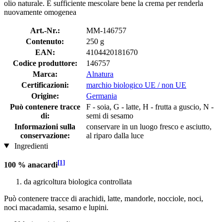
olio naturale. È sufficiente mescolare bene la crema per renderla
nuovamente omogenea
Art.-Nr.:
MM-146757
Contenuto:
250 g
EAN:
4104420181670
Codice produttore:
146757
Marca:
Alnatura
Certificazioni:
marchio biologico UE / non UE
Origine:
Germania
Può contenere tracce
F - soia, G - latte, H - frutta a guscio, N -
di:
semi di sesamo
Informazioni sulla
conservare in un luogo fresco e asciutto,
conservazione:
al riparo dalla luce
Ingredienti
[1]
100 % anacardi
da agricoltura biologica controllata
Può contenere tracce di arachidi, latte, mandorle, nocciole, noci,
noci macadamia, sesamo e lupini.