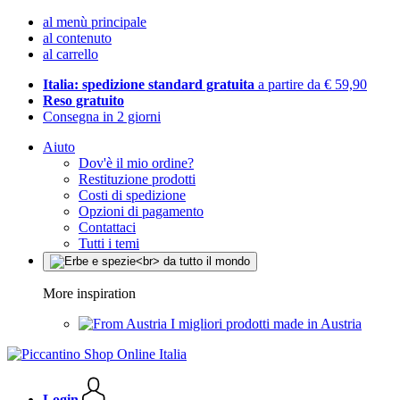
al menù principale
al contenuto
al carrello
Italia: spedizione standard gratuita
a partire da € 59,90
Reso gratuito
Consegna in 2 giorni
Aiuto
Dov'è il mio ordine?
Restituzione prodotti
Costi di spedizione
Opzioni di pagamento
Contattaci
Tutti i temi
More inspiration
I migliori prodotti made in Austria
Login