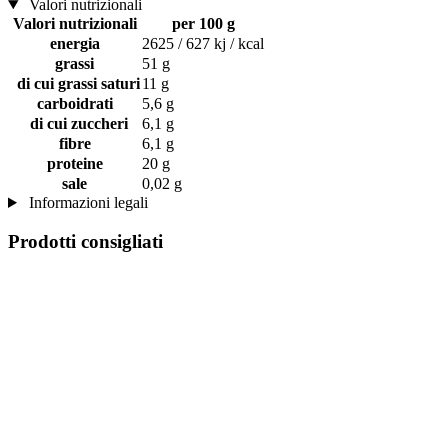
Valori nutrizionali
Valori nutrizionali
per 100 g
energia
2625 / 627 kj / kcal
grassi
51 g
di cui grassi saturi
11 g
carboidrati
5,6 g
di cui zuccheri
6,1 g
fibre
6,1 g
proteine
20 g
sale
0,02 g
Informazioni legali
Prodotti consigliati